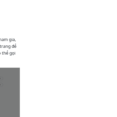
am gia, 
trang để 
thể gọi 