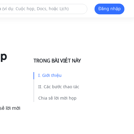
Đăng nhập
ọp
TRONG BÀI VIẾT NÀY
I. Giới thiệu ​
II. Các bước thao tác​
Chia sẻ lời mời họp ​
ẻ lời mời 