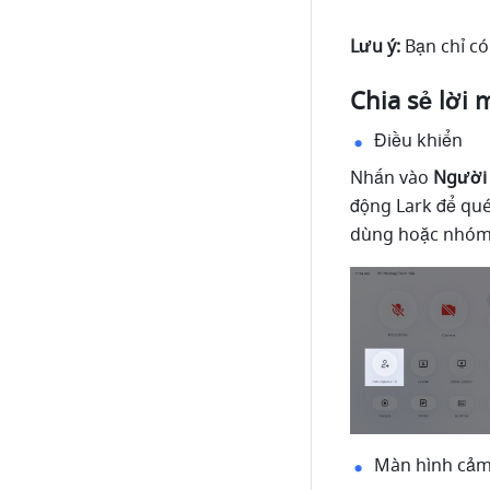
Lưu ý: 
Bạn chỉ có
Chia sẻ lời 
Điều khiển
Nhấn vào 
Người 
động Lark để qué
dùng hoặc nhóm đ
Màn hình cả