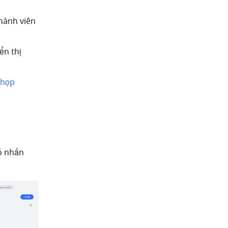
hành viên 
n thị 
họp 
 nhấn 