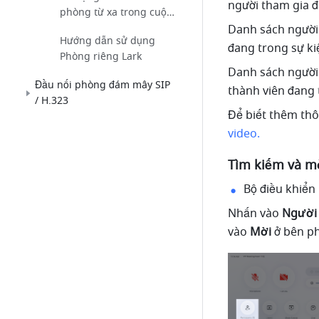
người tham gia đ
phòng từ xa trong cuộc
họp
Danh sách người t
Hướng dẫn sử dụng
đang trong sự ki
Phòng riêng Lark
Danh sách người 
Đầu nối phòng đám mây SIP
thành viên đang 
/ H.323
Để biết thêm thô
video. 
Tìm kiếm và mờ
Bộ điều khiển
Nhấn vào 
Người 
vào 
Mời 
ở bên ph