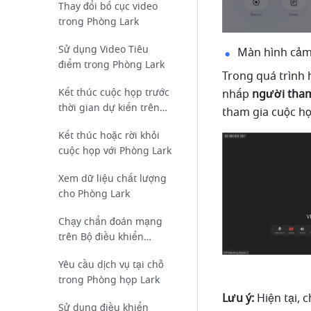
Thay đổi bố cục video
trong Phòng Lark
Sử dụng Video Tiêu
Màn hình cả
điểm trong Phòng Lark
Trong quá trình 
Kết thúc cuộc họp trước
nhấp 
người tham
thời gian dự kiến trên
tham gia cuộc họ
màn hình
Kết thúc hoặc rời khỏi
cuộc họp với Phòng Lark
Xem dữ liệu chất lượng
cho Phòng Lark
Chạy chẩn đoán mạng
trên Bộ điều khiển
Phòng họp Lark hoặc
Yêu cầu dịch vụ tại chỗ
Màn hình hiển thị
trong Phòng họp Lark
Phòng họp Lark
Lưu ý: 
Hiện tại, 
Sử dụng điều khiển