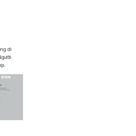
 
g di 
gười 
p. 