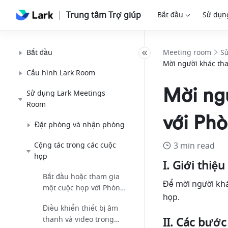
Trung tâm Trợ giúp
Bắt đầu
Sử dụn
Bắt đầu
Meeting room
S
Mời người khác tha
Cấu hình Lark Room
Mời ng
Sử dụng Lark Meetings
Room
với Phò
Đặt phòng và nhận phòng
Cộng tác trong các cuộc
3 min read
họp
I. Giới thiệu 
Bắt đầu hoặc tham gia
Để mời người khác
một cuộc họp với Phòng
họp. 
Lark
Điều khiển thiết bị âm
thanh và video trong
II. Các bước