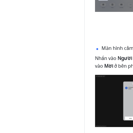
Màn hình cả
Nhấn vào 
Người 
vào 
Mời 
ở bên ph