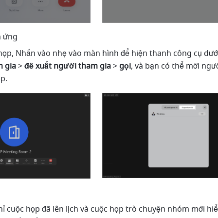
m ứng
họp, Nhấn vào nhẹ vào màn hình để hiện thanh công cụ dưới
 gia
 > 
đề xuất người tham gia 
> 
gọi
, và bạn có thể mời ngư
p.
chỉ cuộc họp đã lên lịch và cuộc họp trò chuyện nhóm mới hiển