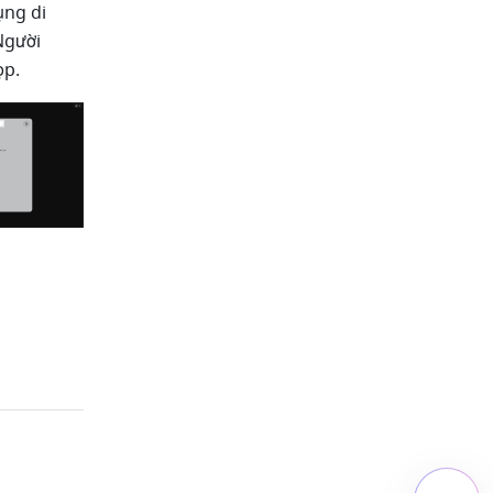
ng di 
gười 
p. 