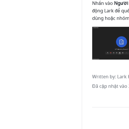
Nhấn vào 
Người 
động Lark để qué
dùng hoặc nhóm đ
Written by
: 
Lark 
Đã cập nhật vào 