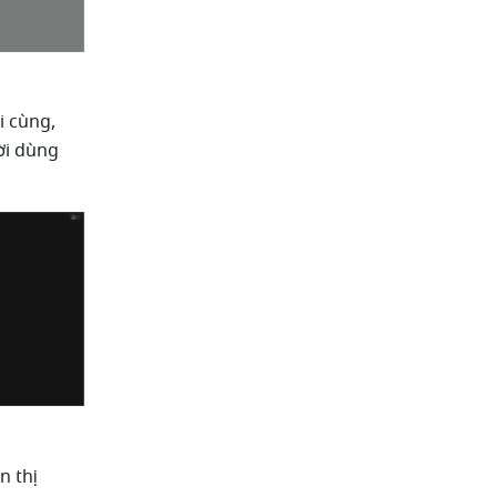
 cùng, 
ời dùng 
 thị 