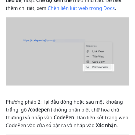
tiêu đề
, hoặc 
Chế độ xem thẻ
 theo nhu cầu. Để biết 
thêm chi tiết, xem 
Chèn liên kết web trong Docs
.
Phương pháp 2: Tại đầu dòng hoặc sau một khoảng 
trắng, gõ 
/codepen
 (không phân biệt chữ hoa chữ 
thường) và nhấp vào 
CodePen
. Dán liên kết trang web 
CodePen vào cửa sổ bật ra và nhấp vào 
Xác nhận
.