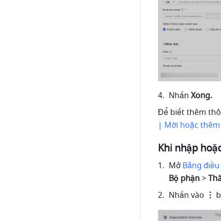
Nhấn 
Xong.
Để biết thêm thôn
| Mời hoặc thêm 
Khi nhập hoặc
Mở 
Bảng điều 
Bộ phận 
>
 Th
Nhấn vào 
⋮ 
b