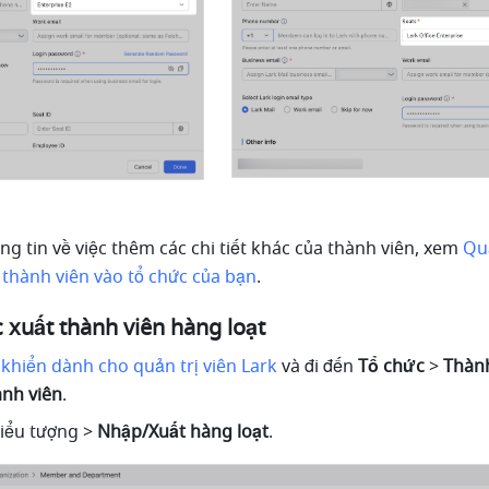
g tin về việc thêm các chi tiết khác của thành viên, xem 
Quả
thành viên vào tổ chức của bạn
.
 xuất thành viên hàng loạt
khiển dành cho quản trị viên Lark 
và đi đến 
Tổ chức 
> 
Thành
ành viên
.
iểu tượng > 
Nhập/Xuất hàng loạt
.