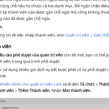
 trùng chỗ nếu họ thuộc cả hai danh mục. Để ngăn chặn điều 
 kỳ thành viên nào được gán chỗ ngồi thủ công không thuộc
 nào đã được gán chỗ ngồi.
n
.
ng tin về việc nhập thành viên, xem 
Quản trị viên | Gán chỗ
 viên
êu cầu phê duyệt của quản trị viên
 cho lời mời, bạn có thể p
h viên trong quá trình phê duyệt.
ức sử dụng nhiều gói dịch vụ bắt buộc phải có sự phê duyệt 
mời.
khiển dành cho quản trị viên Lark
và đi đến 
Tổ chức
 > 
Thành
ành viên 
> 
Thêm Thành viên
. Nhấn 
Mời thành viên
.