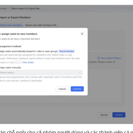
án chỗ ngồi cho cả nhóm người dùng và các thành viên cá n