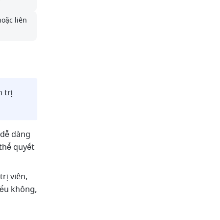
hoặc liên 
trị 
 dễ dàng 
thể quyết 
ị viên, 
ếu không, 