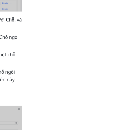
ới 
Chỗ
,
và 
Chỗ ngồi 
ột chỗ 
ỗ ngồi 
n này. 