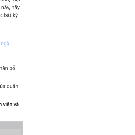
này, hãy 
 bất kỳ 
 ngồi
hân bổ 
của quản 
 viên và 