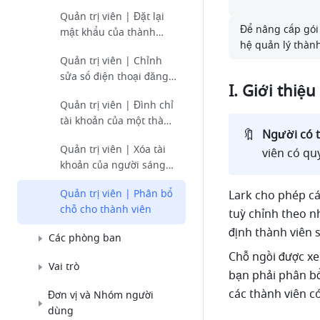
giao tài nguyên
Quản trị viên | Đặt lại
Để nâng cấp gói 
mật khẩu của thành
hệ quản lý thàn
viên
Quản trị viên | Chỉnh
sửa số điện thoại đăng
I. Giới thiệu
nhập và địa chỉ email
Quản trị viên | Đình chỉ
của thành viên
tài khoản của một thành
🔖
Người có t
viên
Quản trị viên | Xóa tài
viên có qu
khoản của người sáng
lập tổ chức
Quản trị viên | Phân bổ
Lark cho phép cá
chỗ cho thành viên
tuỳ chỉnh theo n
định thành viên s
Các phòng ban
Chỗ ngồi được xem
Vai trò
bạn phải phân bổ
các thành viên c
Đơn vị và Nhóm người
dùng