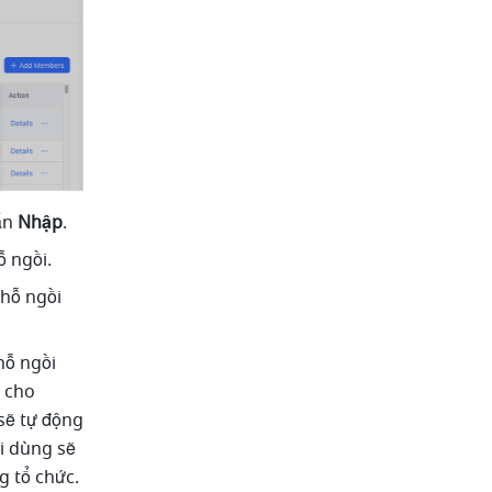
ấn 
Nhập
.
 ngồi.
hỗ ngồi 
ỗ ngồi 
 cho 
ẽ tự động 
 dùng sẽ 
g tổ chức.