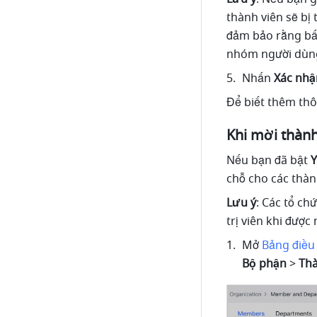
thành viên sẽ bị
đảm bảo rằng bất
nhóm người dùng
Nhấn
 Xác nhậ
Để biết thêm thô
Khi mời thành
Nếu bạn đã bật 
Y
chỗ cho các thàn
Lưu ý
: Các tổ ch
trị viên khi được 
Mở 
Bảng điều 
Bộ phận 
>
 Th