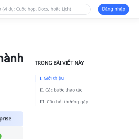
Đăng nhập
thành
TRONG BÀI VIẾT NÀY
I. Giới thiệu​
II. Các bước thao tác​
III. Câu hỏi thường gặp​
prise