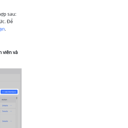
ợp sau: 
ức. Để 
bạn
.
 viên và 