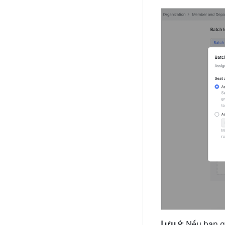
Lưu ý
: Nếu bạn g