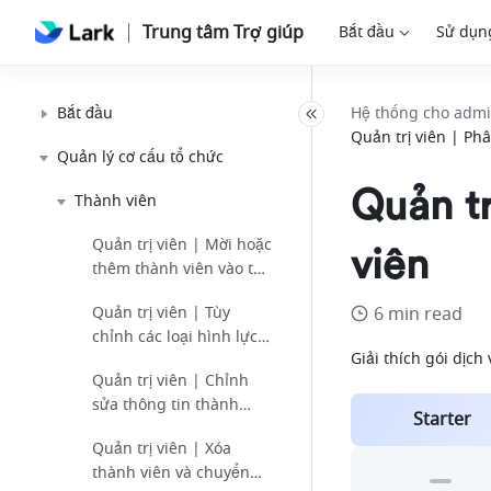
Trung tâm Trợ giúp
Bắt đầu
Sử dụn
Bắt đầu
Hệ thống cho adm
Quản trị viên | Ph
Quản lý cơ cấu tổ chức
Quản tr
Thành viên
Quản trị viên | Mời hoặc
viên
thêm thành viên vào tổ
chức của bạn
Quản trị viên | Tùy
6 min read
chỉnh các loại hình lực
Giải thích gói dịch
lượng lao động
Quản trị viên | Chỉnh
sửa thông tin thành
Starter
viên
Quản trị viên | Xóa
thành viên và chuyển