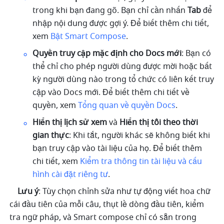
trong khi bạn đang gõ. Bạn chỉ cần nhấn 
Tab
 để 
nhập nội dung được gợi ý. Để biết thêm chi tiết, 
xem 
Bật Smart Compose
.
Quyền truy cập mặc định cho Docs mới
: Bạn có 
thể chỉ cho phép người dùng được mời hoặc bất 
kỳ người dùng nào trong tổ chức có liên kết truy 
cập vào Docs mới. Để biết thêm chi tiết về 
quyền, xem 
Tổng quan về quyền Docs
.
Hiển thị lịch sử xem
 và 
Hiển thị tôi theo thời 
gian thực
: Khi tắt, người khác sẽ không biết khi 
bạn truy cập vào tài liệu của họ. Để biết thêm 
chi tiết, xem 
Kiểm tra thông tin tài liệu và cấu 
hình cài đặt riêng tư
.
Lưu ý
: Tùy chọn chỉnh sửa như tự động viết hoa chữ 
cái đầu tiên của mỗi câu, thụt lề dòng đầu tiên, kiểm 
tra ngữ pháp, và Smart compose chỉ có sẵn trong 