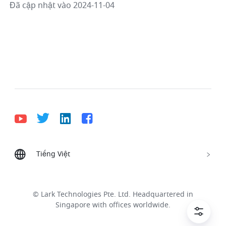
Đã cập nhật vào 2024-11-04
Tiếng Việt
Bahasa Indonesia
Deutsch
English
Español
Français
Italiano
Português (Brasil)
© Lark Technologies Pte. Ltd. Headquartered in
Tiếng Việt
ไทย
한국어
日本語
中文
Singapore with offices worldwide.
Русский язык
हिन्दी