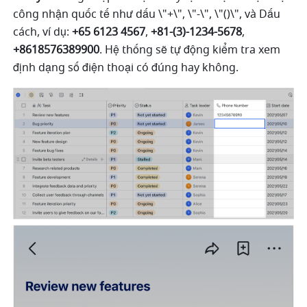
công nhận quốc tế như dấu \"+\", \"-\", \"()\", và Dấu 
cách, ví dụ: 
+65 6123 4567
, 
+81-(3)-1234-5678
, 
+8618576389900
. Hệ thống sẽ tự động kiểm tra xem 
định dạng số điện thoại có đúng hay không.