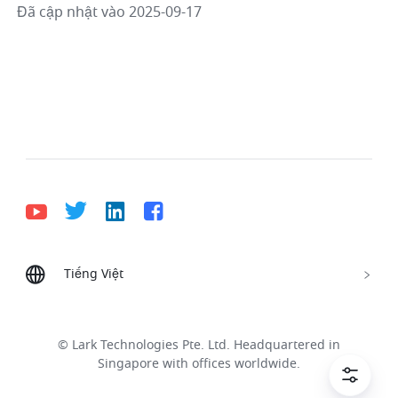
Đã cập nhật vào 2025-09-17
Tiếng Việt
Bahasa Indonesia
Deutsch
English
Español
Français
Italiano
Português (Brasil)
© Lark Technologies Pte. Ltd. Headquartered in
Tiếng Việt
ไทย
한국어
日本語
中文
Singapore with offices worldwide.
Русский язык
हिन्दी