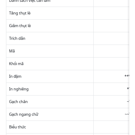
Danh sách việc cần làm
Tăng thụt lề
Giảm thụt lề
Trích dẫn
Mã
Khối mã
In đậm
**Văn
In nghiêng
 *Vă
Gạch chân
 ~Vă
Gạch ngang chữ
 ~~Vă
Biểu thức