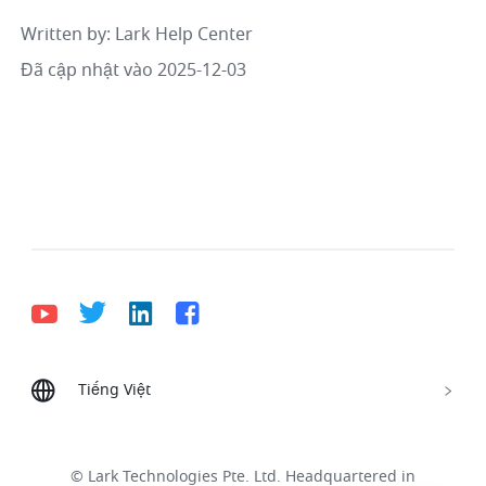
Written by
: 
Lark Help Center
Đã cập nhật vào 2025-12-03
Tiếng Việt
Bahasa Indonesia
Deutsch
English
Español
Français
Italiano
Português (Brasil)
© Lark Technologies Pte. Ltd. Headquartered in
Tiếng Việt
ไทย
한국어
日本語
中文