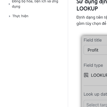
Sử dụng địn
Đồng bộ hóa, tiện ích và ứng
dụng
LOOKUP
Thực hiện
Định dạng tiền t
gồm tùy chọn để 