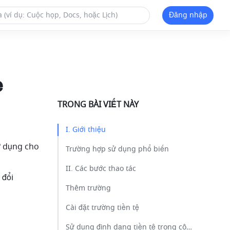
Đăng nhập
e
TRONG BÀI VIẾT NÀY
I. Giới thiệu​
 dụng cho 
Trường hợp sử dụng phổ biến​
II. Các bước thao tác​
đổi 
Thêm trường​
Cài đặt trường tiền tệ​
Sử dụng định dạng tiền tệ trong công thức và trường LOOKUP​