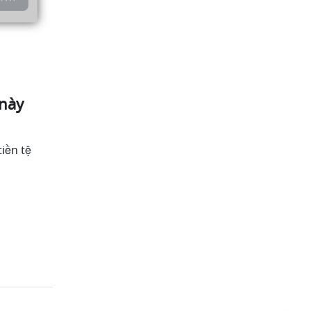
này 
iền tệ 