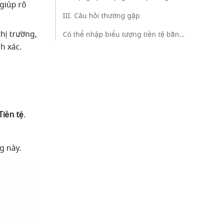
giúp rõ 
III. Câu hỏi thường gặp​
ị trường, 
Có thể nhập biểu tượng tiền tệ bằng tay trong trường này không?​
h xác.
Tiền tệ
.
g này.