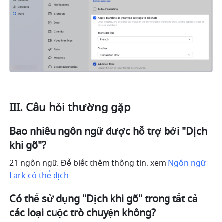
III. Câu hỏi thường gặp
Bao nhiêu ngôn ngữ được hỗ trợ bởi "Dịch 
khi gõ"?
21 ngôn ngữ. Để biết thêm thông tin, xem 
Ngôn ngữ 
Lark có thể dịch
Có thể sử dụng "Dịch khi gõ" trong tất cả 
các loại cuộc trò chuyện không?