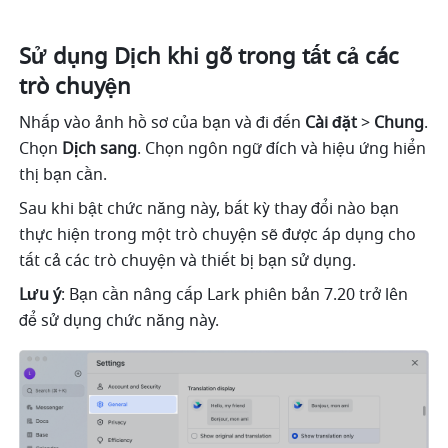
Sử dụng Dịch khi gõ trong tất cả các 
trò chuyện
Nhấp vào ảnh hồ sơ của bạn và đi đến 
Cài đặt
 > 
Chung
. 
Chọn 
Dịch sang
. Chọn ngôn ngữ đích và hiệu ứng hiển 
thị bạn cần. 
Sau khi bật chức năng này, bất kỳ thay đổi nào bạn 
thực hiện trong một trò chuyện sẽ được áp dụng cho 
tất cả các trò chuyện và thiết bị bạn sử dụng. 
Lưu ý
: Bạn cần nâng cấp Lark phiên bản 7.20 trở lên 
để sử dụng chức năng này.