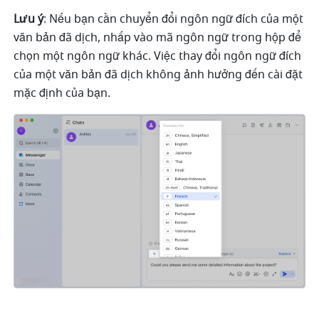
Lưu ý
: Nếu bạn cần chuyển đổi ngôn ngữ đích của một 
văn bản đã dịch, nhấp vào mã ngôn ngữ trong hộp để 
chọn một ngôn ngữ khác. Việc thay đổi ngôn ngữ đích 
của một văn bản đã dịch không ảnh hưởng đến cài đặt 
mặc định của bạn.