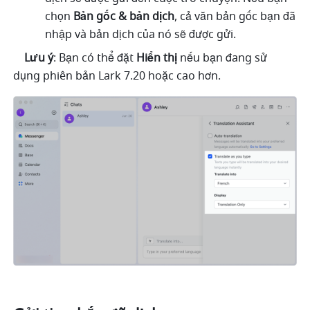
chọn 
Bản gốc & bản dịch
, cả văn bản gốc bạn đã 
nhập và bản dịch của nó sẽ được gửi. 
Lưu ý
: Bạn có thể đặt 
Hiển thị
 nếu bạn đang sử 
dụng phiên bản Lark 7.20 hoặc cao hơn.