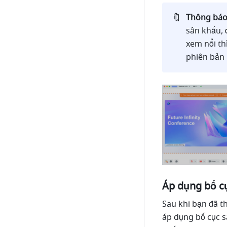
🔖
Thông bá
sân khấu, 
xem nổi th
phiên bản 
Áp dụng bố cụ
Sau khi bạn đã t
áp dụng bố cục s