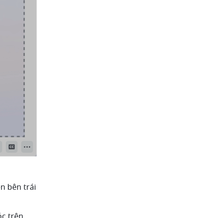
n bên trái 
óc trên 