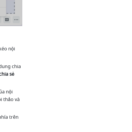
éo nội 
dung chia 
hia sẻ 
a nội 
 thảo và 
hía trên 