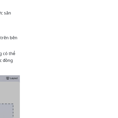
c sân 
 trên bên 
 có thể 
c đồng 