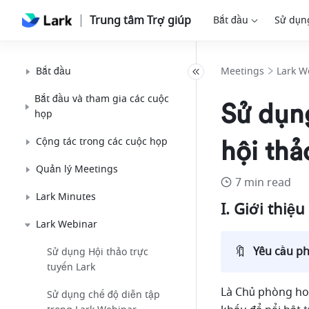
Trung tâm Trợ giúp
Bắt đầu
Sử dụn
Bắt đầu
Meetings
Lark W
Bắt đầu và tham gia các cuộc
Sử dụn
họp
Cộng tác trong các cuộc họp
hội thả
Quản lý Meetings
7 min read
Lark Minutes
I. Giới thiệu 
Lark Webinar
🔖
Yêu cầu ph
Sử dụng Hội thảo trực
tuyến Lark
Là Chủ phòng hoặ
Sử dụng chế độ diễn tập