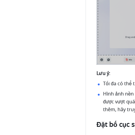
Lưu ý
:
Tối đa có thể 
Hình ảnh nền 
được vượt quá
thêm, hãy tru
Đặt bố cục 