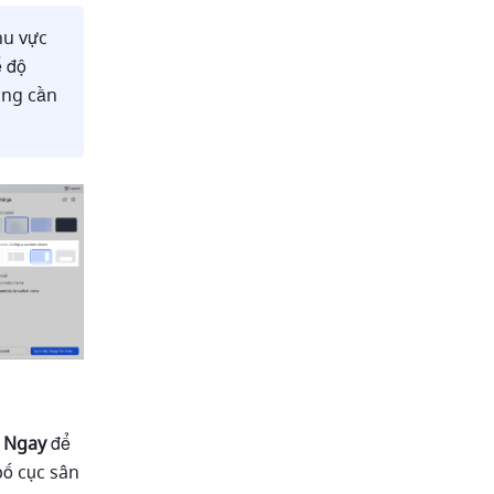
u vực 
 độ 
ng cần 
 Ngay
 để 
ố cục sân 