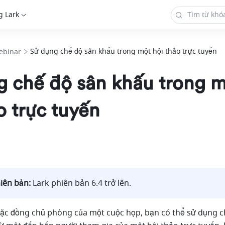
g Lark
Sử dụng chế độ sân khấu trong một hội thảo trực tuyến
ebinar
g chế độ sân khấu trong 
o trực tuyến
iên bản: 
Lark phiên bản 6.4 trở lên.  
c đồng chủ phòng của một cuộc họp, bạn có thể sử dụng ch