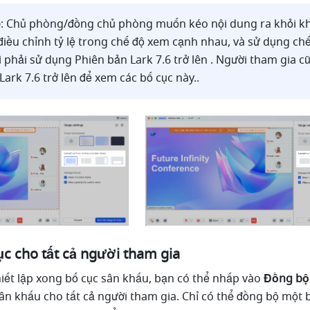
o
:
Chủ phòng/đồng chủ phòng muốn kéo nội dung ra khỏi kh
điều chỉnh tỷ lệ trong chế độ xem cạnh nhau, và sử dụng chế
ì phải sử dụng Phiên bản Lark 7.6 trở lên . Người tham gia cũ
Lark 7.6 trở lên để xem các bố cục này..
c cho tất cả người tham gia
hiết lập xong bố cục sân khấu, bạn có thể nhấp vào 
Đồng bộ
ân khấu cho tất cả người tham gia. Chỉ có thể đồng bộ một b