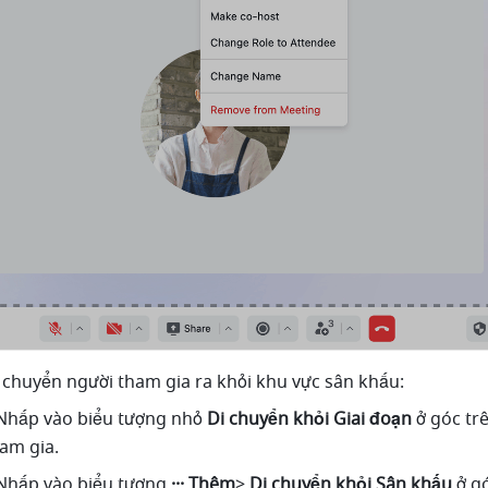
i chuyển người tham gia ra khỏi khu vực sân khấu:
Nhấp vào biểu tượng nhỏ 
Di chuyển khỏi Giai đoạn
 ở góc trê
am gia.
Nhấp vào biểu tượng 
··· Thêm
>
 Di chuyển khỏi Sân khấu
 ở g