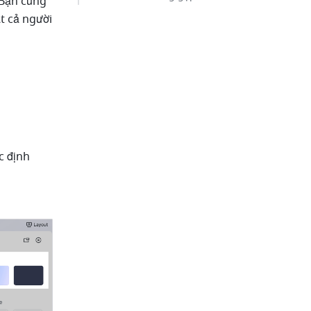
Bạn cũng 
 cả người 
 định 