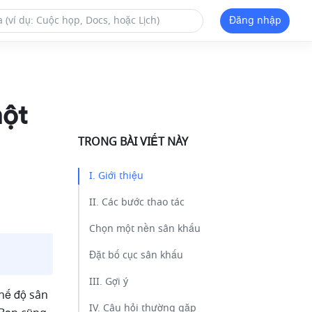
Đăng nhập
một
TRONG BÀI VIẾT NÀY
I. Giới thiệu ​
II. Các bước thao tác​
Chọn một nền sân khấu​
Đặt bố cục sân khấu​
III. Gợi ý ​
ế độ sân 
IV. Câu hỏi thường gặp ​