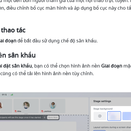
từ một đến bốn người tham gia của một hội thảo trực tuyến. 
ền, điều chỉnh bố cục màn hình và áp dụng bố cục này cho tất
 thao tác
ai đoạn
 để bắt đầu sử dụng chế độ sân khấu.
ền sân khấu
i đặt sân khấu
, bạn có thể chọn hình ảnh nền
 Giai đoạn
 mặc
cũng có thể tải lên hình ảnh nền tùy chỉnh.