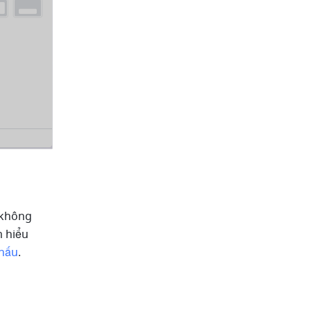
không 
 hiểu 
khấu
.