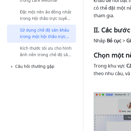
khấu để nổi bật 
trong Lark Webinar
có thể đặt một n
Đặt một nền ảo đồng nhất
tham gia.
trong Hội thảo trực tuyến
Lark
II. Các bước
Sử dụng chế độ sân khấu
trong một hội thảo trực
Nhấp 
Bố cục 
> 
Gi
tuyến
Kích thước tối ưu cho hình
Chọn một n
ảnh nền trong chế độ sân
khấu
Trong khu vực 
Cà
Câu hỏi thường gặp
theo nhu cầu, và 