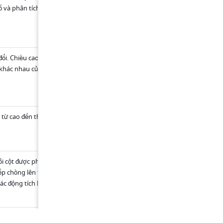
xu hướng 
ố và phân tích thông minh.
Phản hồi của người 
dùng
ổi. Chiều cao và chiều rộng của các lớp khác nhau 
Phân tích chuyển đổ
quảng cáo
 khác nhau của quá trình.
Chuyển đổi quảng 
thương mại điện tử
n từ cao đến thấp, giúp dễ dàng nhận biết các yếu 
Quản lý chất lượng
Phân tích chi phí
ỗi cột được phân biệt bằng màu sắc và hướng để 
Phân tích dòng tiề
ếp chồng lên trên, trong khi giá trị âm xếp chồng 
Đánh giá hiệu suất
c động tích lũy của giá trị dương và âm đối với giá 