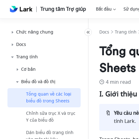
Trung tâm Trợ giúp
Bắt đầu
Sử dụn
Chức năng chung
Docs
Trang tính
Docs
Tổng qu
Trang tính
Sheets
Cơ bản
Biểu đồ và đồ thị
4 min read
I. Giới thiệu 
Tổng quan về các loại
biểu đồ trong Sheets
🔖
Yêu cầu n
Chỉnh sửa trục X và trục
Y của biểu đồ
tính Lark.
Dán biểu đồ trang tính