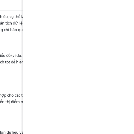
học tập 
ều, cụ thể là giá trị của trục ngang, giá trị của 
Nghiên cứu và phâ
tích thị trường 
ân tích dữ liệu, cả mật độ của các bong bóng và 
ng chỉ báo quan trọng để dự đoán xu hướng dữ 
 Đánh giá ưu tiên d
ểu đồ (ví dụ: biểu đồ cột, biểu đồ đường, biểu đồ 
Phân tích khối lượn
bán hàng và lợi nh
h tốt để hiển thị dữ liệu có sự khác biệt lớn về độ 
gộp
So sánh tài sản và 
phải trả 
 hợp cho các tình huống yêu cầu phân tích toàn 
Đánh giá năng lực c
nhân 
iển thị điểm mạnh và điểm yếu tương đối của các 
Phân tích tính cạnh
tranh của sản phẩ
lớn dữ liệu văn bản. Các từ được phân biệt bằng 
Phân tích các thuật