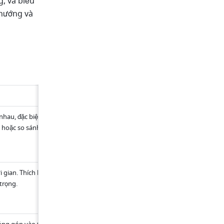
, và biểu 
hướng và 
Ví dụ
au, đặc biệt là hiển thị sự khác biệt giữa các 
So sánh doanh số s
phẩm 
oặc so sánh sự khác biệt giữa các tiểu mục 
So sánh hiệu suất g
các bộ phận khác 
ời gian. Thích hợp cho các tình huống mà việc nhìn 
Thay đổi trong doa
số hàng tháng
trọng.
Biến động giá cổ ph