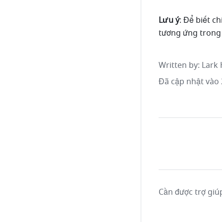
Lưu ý
: Để biết c
tương ứng trong 
Written by
: 
Lark 
Đã cập nhật vào 
Cần được trợ giú