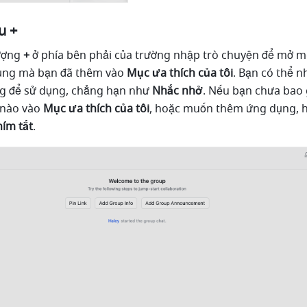
u +
ượng 
+
 ở phía bên phải của trường nhập trò chuyện để mở 
dụng mà bạn đã thêm vào 
Mục ưa thích của tôi
. Bạn có thể n
g để sử dụng, chẳng hạn như 
Nhắc nhở
. Nếu bạn chưa bao 
nào vào 
Mục ưa thích của tôi
, hoặc muốn thêm ứng dụng, h
ím tắt
.