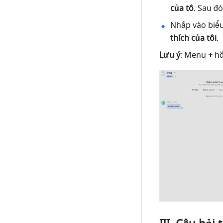
của tô
. Sau đ
Nhấp vào biể
thích của tôi
.
Lưu ý
: Menu
 +
 h