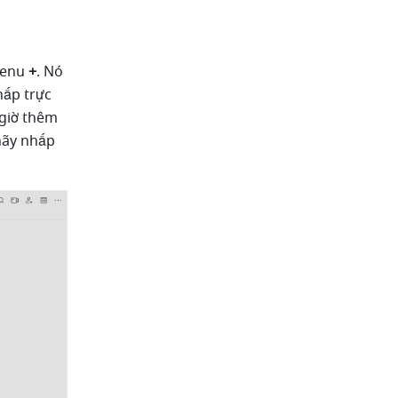
menu 
+
. Nó 
hấp trực 
giờ thêm 
ãy nhấp 