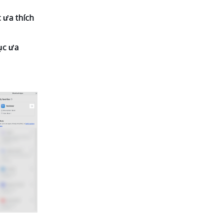
ưa thích 
c ưa 