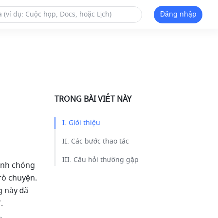
Đăng nhập
TRONG BÀI VIẾT NÀY
I. Giới thiệu​
II. Các bước thao tác​
III. Câu hỏi thường gặp​
anh chóng 
rò chuyện. 
 này đã 
.