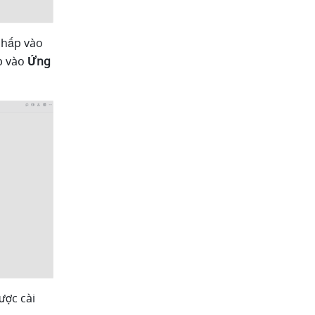
, nhấp vào 
p vào 
Ứng 
ợc cài 