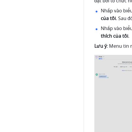
đặt bởi tổ chức 
Nhấp vào biểu
của tôi
. Sau 
Nhấp vào biể
thích của tôi
.
Lưu ý
: Menu tin 