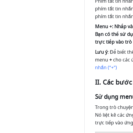
Phím tắt tin nhắ
phím tắt tin nhắ
phím tắt tin nhắ
Menu +: Nhấp vào
Bạn có thể sử d
trực tiếp vào tr
Lưu ý
: Để biết t
menu 
+
 cho các 
nhắn (“+”)
II. Các bước
Sử dụng menu
Trong trò chuyện
Nó liệt kê các ứ
trực tiếp vào ứn