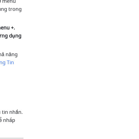
ở menu 
ụng trong 
nu +. 
ứng dụng 
hả năng 
ng Tin 
tin nhắn. 
ể nhấp 