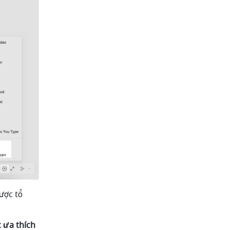
ợc tổ 
ưa thích 