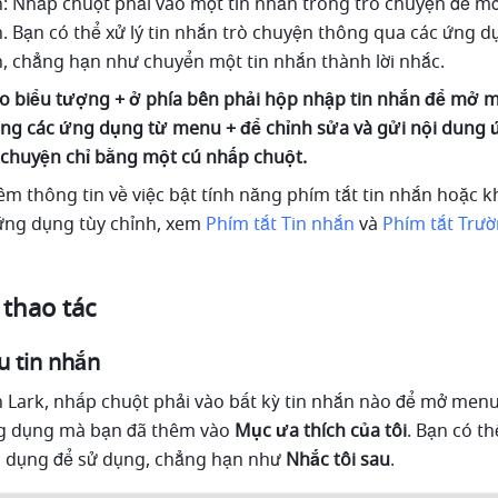
n: Nhấp chuột phải vào một tin nhắn trong trò chuyện để m
n. Bạn có thể xử lý tin nhắn trò chuyện thông qua các ứng d
n, chẳng hạn như chuyển một tin nhắn thành lời nhắc. 
 biểu tượng + ở phía bên phải hộp nhập tin nhắn để mở me
ụng các ứng dụng từ menu + để chỉnh sửa và gửi nội dung 
ò chuyện chỉ bằng một cú nhấp chuột.
hêm thông tin về việc bật tính năng phím tắt tin nhắn hoặc k
ứng dụng tùy chỉnh, xem 
Phím tắt Tin nhắn
và 
Phím tắt Trườ
 thao tác
 tin nhắn
 Lark, nhấp chuột phải vào bất kỳ tin nhắn nào để mở menu 
ng dụng mà bạn đã thêm vào 
Mục ưa thích của tôi
. Bạn có th
g dụng để sử dụng, chẳng hạn như 
Nhắc tôi sau
.