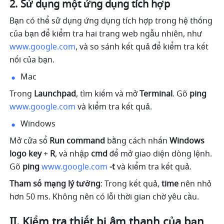
Sử dụng một ứng dụng tích hợp 
Bạn có thể sử dụng ứng dụng tích hợp trong hệ thống 
của bạn để kiểm tra hai trang web ngẫu nhiên, như 
www.google.com
, và so sánh kết quả để kiểm tra kết 
nối của bạn. 
Mac 
Trong 
Launchpad
, tìm kiếm và mở 
Terminal
. Gõ 
ping 
www.google.com
 và kiểm tra kết quả. 
Windows 
Mở cửa sổ 
Run command 
bằng cách nhấn 
Windows 
logo key 
+
 R
, và nhập 
cmd
 để mở giao diện dòng lệnh. 
Gõ 
ping 
www.google.com
 -t
 và kiểm tra kết quả. 
Tham số mạng lý tưởng
: Trong kết quả, 
time
 nên nhỏ 
hơn 50 ms. Không nên có lỗi thời gian chờ yêu cầu. 
II. Kiểm tra thiết bị âm thanh của bạn 