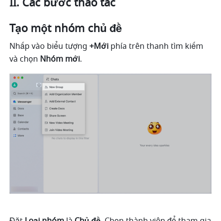
II. Các bước thao tác
Tạo một nhóm chủ đề 
Nhấp vào biểu tượng 
+Mới
 phía trên thanh tìm kiếm 
và chọn 
Nhóm mới
.