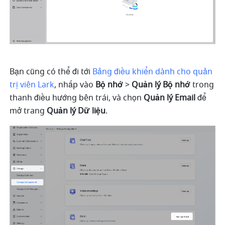
Bạn cũng có thể đi tới 
Bảng điều khiển dành cho quản 
trị viên Lark
, nhấp vào 
Bộ nhớ 
> 
Quản lý Bộ nhớ
 trong 
thanh điều hướng bên trái, và chọn 
Quản lý Email 
để 
mở trang 
Quản lý Dữ liệu
.