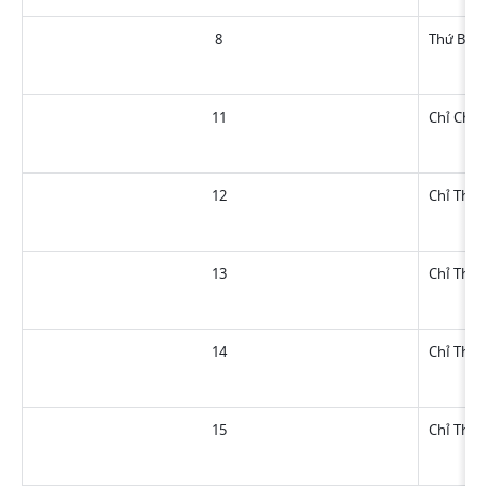
8 
Thứ Bảy 
11 
Chỉ Chủ 
12 
Chỉ Thứ 
13 
Chỉ Thứ 
14 
Chỉ Thứ 
15 
Chỉ Thứ