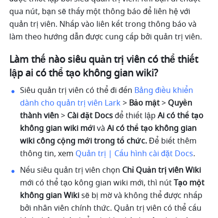
qua nút, bạn sẽ thấy một thông báo để liên hệ với 
quản trị viên. Nhấp vào liên kết trong thông báo và 
làm theo hướng dẫn được cung cấp bởi quản trị viên.
Làm thế nào siêu quản trị viên có thể thiết 
lập ai có thể tạo không gian wiki?
Siêu quản trị viên có thể đi đến 
Bảng điều khiển 
dành cho quản trị viên Lark
 > 
Bảo mật 
> 
Quyền 
thành viên 
> 
Cài đặt Docs 
để thiết lập 
Ai có thể tạo 
không gian wiki mới
 và
 Ai có thể tạo không gian 
wiki công cộng mới trong tổ chức. 
Để biết thêm 
thông tin, xem 
Quản trị | Cấu hình cài đặt Docs
.
Nếu siêu quản trị viên chọn 
Chỉ Quản trị viên Wiki
mới có thể tạo kông gian wiki mới, thì nút 
Tạo một 
không gian Wiki
 sẽ bị mờ và không thể được nhấp 
bởi nhân viên chính thức. Quản trị viên có thể cấu 