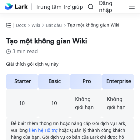
Đăng
Trung tâm Trợ giúp
nhập
Tạo một không gian Wiki
Docs
Wiki
Bắt đầu
Tạo một không gian Wiki
3 min read
Giải thích gói dịch vụ này
Starter
Basic
Pro
Enterprise
Không 
Không 
10
10
giới hạn
giới hạn
Để biết thêm thông tin hoặc nâng cấp Gói dịch vụ Lark, 
vui lòng 
liên hệ Hỗ trợ
 hoặc Quản lý thành công khách 
hàng của bạn. Gói dịch vụ cơ bản của Lark chỉ được hỗ 