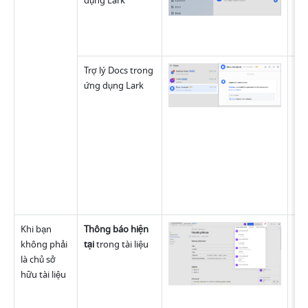
dụng Lark 
Trợ lý Docs trong 
Khi
ứng dụng Lark 
Khi bạn 
Thông báo hiện 
Khi
không phải 
tại
 trong tài liệu
là chủ sở 
hữu tài liệu