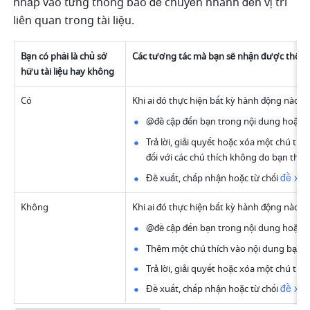
nhấp vào từng thông báo để chuyển nhanh đến vị trí 
liên quan trong tài liệu.
Bạn có phải là chủ sở 
Các tương tác mà bạn sẽ nhận được thông
hữu tài liệu hay không
Có
Khi ai đó thực hiện bất kỳ hành động nào s
@đề cập đến bạn trong nội dung hoặc ch
Trả lời, giải quyết hoặc xóa một chú thíc
đối với các chú thích không do bạn thê
đề xuấ
Đề xuất, chấp nhận hoặc từ chối 
Không
Khi ai đó thực hiện bất kỳ hành động nào s
@đề cập đến bạn trong nội dung hoặc ch
Thêm một chú thích vào nội dung bạn đ
Trả lời, giải quyết hoặc xóa một chú th
đề xuấ
Đề xuất, chấp nhận hoặc từ chối 