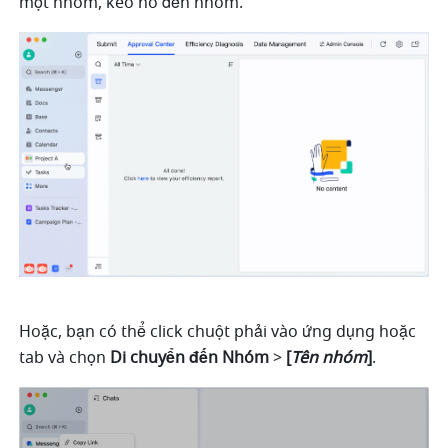
một nhóm, kéo nó đến nhóm.
Hoặc, bạn có thể click chuột phải vào ứng dụng hoặc 
tab và chọn
 Di chuyển đến Nhóm
 > 
[
Tên nhóm
]
.