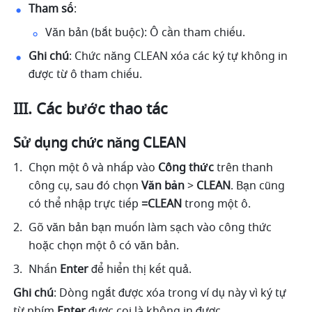
Tham số
: 
Văn bản (bắt buộc): Ô cần tham chiếu. 
Ghi chú
: Chức năng CLEAN xóa các ký tự không in 
được từ ô tham chiếu. 
III. Các bước thao tác
Sử dụng chức năng CLEAN
Chọn một ô và nhấp vào 
Công thức
 trên thanh 
công cụ, sau đó chọn 
Văn bản 
> 
CLEAN
. Bạn cũng 
có thể nhập trực tiếp 
=CLEAN
 trong một ô. 
Gõ văn bản bạn muốn làm sạch vào công thức 
hoặc chọn một ô có văn bản.
Nhấn 
Enter
 để hiển thị kết quả. 
Ghi chú
: Dòng ngắt được xóa trong ví dụ này vì ký tự 
từ phím 
Enter
 được coi là không in được. 