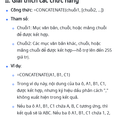
II. Giải thích các chức năng
Công thức
: =CONCATENATE(chuỗi1, [chuỗi2, ...]) 
Tham số
: 
Chuỗi1: Mục văn bản, chuỗi, hoặc mảng chuỗi 
để được kết hợp. 
Chuỗi2: Các mục văn bản khác, chuỗi, hoặc 
mảng chuỗi để được kết hợp—hỗ trợ lên đến 255 
giá trị. 
Ví dụ
: 
=CONCATENATE(A1, B1, C1) 
Trong ví dụ này, nội dung của ba ô, A1, B1, C1, 
được kết hợp, nhưng ký hiệu dấu phân cách "," 
không xuất hiện trong kết quả. 
Nếu ba ô A1, B1, C1 chứa A, B, C tương ứng, thì 
kết quả sẽ là ABC. Nếu ba ô A1, B1, C1 chứa 1, 2, 