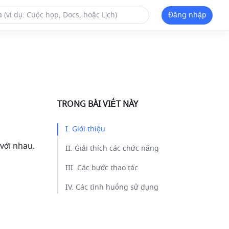
Đăng nhập
TRONG BÀI VIẾT NÀY
I. Giới thiệu ​
với nhau. 
II. Giải thích các chức năng​
III. Các bước thao tác​
IV. Các tình huống sử dụng​