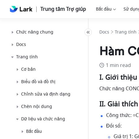
Trung tâm Trợ giúp
Bắt đầu
Sử dụn
Chức năng chung
Docs
Trang tính
Docs
Hàm C
Trang tính
1 min read
Cơ bản
I. Giới thiệu 
Biểu đồ và đồ thị
Chức năng CONCAT
Chỉnh sửa và định dạng
II. Giải thí
Chèn nội dung
Công thức: =CON
Dữ liệu và chức năng
Đối số: 
Bắt đầu
Giá trị 1: G