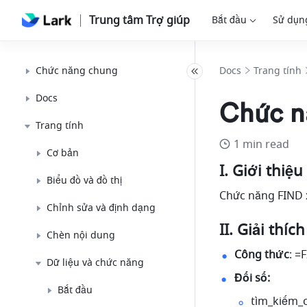
Trung tâm Trợ giúp
Bắt đầu
Sử dụn
Chức năng chung
Docs
Trang tính
Docs
Chức n
Trang tính
1 min read
Cơ bản
I. Giới thiệu
Biểu đồ và đồ thị
Chức năng FIND x
Chỉnh sửa và định dạng
II. Giải thí
Chèn nội dung
Công thức
: =
Dữ liệu và chức năng
Đối số: 
Bắt đầu
tìm_kiếm_c