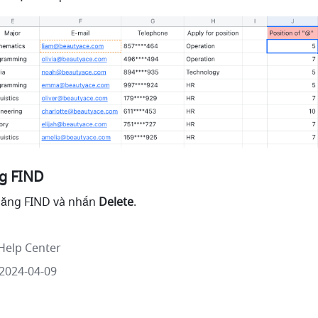
g FIND
năng FIND và nhấn 
Delete
.
Help Center
2024-04-09