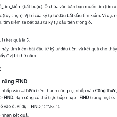
_tìm_kiếm (bắt buộc): Ô chứa văn bản bạn muốn tìm (tìm ở 
 (tùy chọn): Vị trí của ký tự từ đâu bắt đầu tìm kiếm. Ví dụ, nếu
1, tìm kiếm sẽ bắt đầu từ ký tự đầu tiên trong ô. 
1) kết quả là 5. 
 này, tìm kiếm bắt đầu từ ký tự đầu tiên, và kết quả cho thấy
ấy ở vị trí thứ năm. 
c
 năng FIND
 nhấp vào 
...Thêm
 trên thanh công cụ, nhấp vào 
Công thức
 
>
 FIND
. Bạn cũng có thể trực tiếp nhập
 =FIND 
trong một ô.
ố vào ô. Ví dụ: =FIND("@",F2,1).
ể nhận kết quả. 