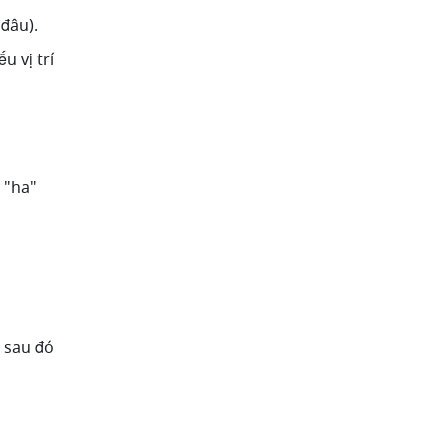
đâu). 
 vị trí 
 "ha" 
, sau đó 