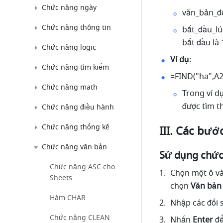
Chức năng ngày
văn_bản_để
Chức năng thông tin
bắt_đầu_lúc
bắt đầu là 
Chức năng logic
Ví dụ
: 
Chức năng tìm kiếm
=FIND("ha",A2,
Chức năng math
Trong ví dụ
được tìm th
Chức năng điều hành
Chức năng thống kê
III. Các bướ
Chức năng văn bản
Sử dụng chức
Chức năng ASC cho
Chọn một ô và
Sheets
chọn
 Văn bản
Hàm CHAR
Nhập các đối s
Chức năng CLEAN
Nhấn 
Enter
 đ