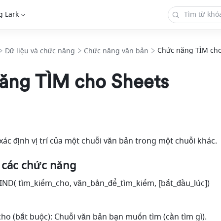
g Lark
Chức năng TÌM cho
Dữ liệu và chức năng
Chức năng văn bản
ăng TÌM cho Sheets
ác định vị trí của một chuỗi văn bản trong một chuỗi khác.
ch các chức năng
FIND( tìm_kiếm_cho, văn_bản_để_tìm_kiếm, [bắt_đầu_lúc]) 
ho (bắt buộc): Chuỗi văn bản bạn muốn tìm (cần tìm gì). 