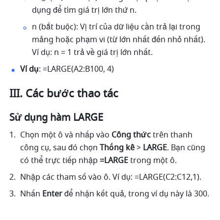
dụng để tìm giá trị lớn thứ n. 
n (bắt buộc): Vị trí của dữ liệu cần trả lại trong 
mảng hoặc phạm vi (từ lớn nhất đến nhỏ nhất). 
Ví dụ: n = 1 trả về giá trị lớn nhất. 
Ví dụ
: =LARGE(A2:B100, 4) 
III. Các bước thao tác
Sử dụng hàm LARGE 
Chọn một ô và nhấp vào 
Công thức
 trên thanh 
công cụ, sau đó chọn
 Thống kê 
>
 LARGE
. Bạn cũng 
có thể trực tiếp nhập
 =LARGE 
trong một ô.
Nhập các tham số vào ô. Ví dụ: =LARGE(C2:C12,1). 
Nhấn 
Enter
 để nhận kết quả, trong ví dụ này là 300. 