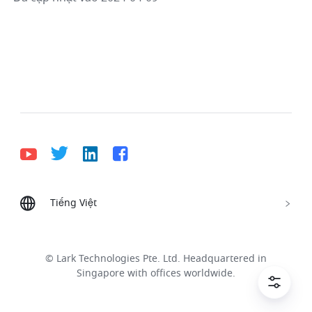
Tiếng Việt
Bahasa Indonesia
Deutsch
English
Español
Français
Italiano
Português (Brasil)
© Lark Technologies Pte. Ltd. Headquartered in
Tiếng Việt
ไทย
한국어
日本語
中文
Singapore with offices worldwide.
Русский язык
हिन्दी