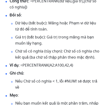
Công thức
: =PERCENTRANK(dữ liệu,giá trị,[chữ số 
có nghĩa]) 
Đối số
: 
Dữ liệu (bắt buộc): Mảng hoặc Phạm vi dữ liệu 
từ đó để tính toán. 
Giá trị (bắt buộc): Giá trị trong mảng mà bạn 
muốn lấy hạng. 
Chữ số có nghĩa (tùy chọn): Chữ số có nghĩa cho 
kết quả (ba chữ số thập phân theo mặc định).
Ví dụ
: =PERCENTRANK(A2:A100,42,4) 
Ghi chú
: 
Nếu Chữ số có nghĩa < 1, lỗi #NUM! sẽ được trả 
về
Mẹo
: 
Nếu bạn muốn kết quả là một phần trăm, nhấp 