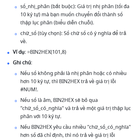
số_nhị_phân (bắt buộc): Giá trị nhị phân (tối đa 
10 ký tự) mà bạn muốn chuyển đổi thành số 
thập lục phân (biểu diễn chuỗi). 
chữ_số (tùy chọn): Số chữ số có ý nghĩa để trả 
về. 
Ví dụ
: =BIN2HEX(101,8) 
Ghi chú
: 
Nếu số không phải là nhị phân hoặc có nhiều 
hơn 10 ký tự, thì BIN2HEX trả về giá trị lỗi 
#NUM!. 
Nếu số là âm, BIN2HEX sẽ bỏ qua 
"chữ_số_có_nghĩa" và trả về một giá trị thập lục 
phân với 10 ký tự. 
Nếu BIN2HEX yêu cầu nhiều "chữ_số_có_nghĩa" 
hơn số đã chỉ định, thì nó trả về giá trị lỗi 