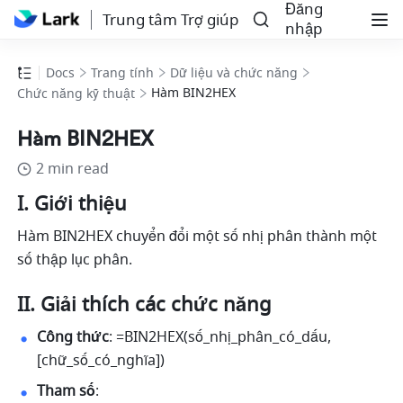
Đăng
Trung tâm Trợ giúp
nhập
Docs
Trang tính
Dữ liệu và chức năng
Hàm BIN2HEX
Chức năng kỹ thuật
Hàm BIN2HEX
2 min read
I. Giới thiệu 
Hàm BIN2HEX chuyển đổi một số nhị phân thành một 
số thập lục phân. 
II. Giải thích các chức năng 
Công thức
: =BIN2HEX(số_nhị_phân_có_dấu, 
[chữ_số_có_nghĩa])
Tham số
: 