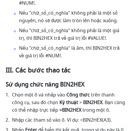
#NUM!. 
Nếu "chữ_số_có_nghĩa" không phải là một số 
nguyên, nó sẽ được làm tròn lên hoặc xuống. 
Nếu "chữ_số_có_nghĩa" không phải là một giá 
trị, thì BIN2HEX trả về giá trị lỗi #VALUE!. 
Nếu "chữ_số_có_nghĩa" là âm, thì BIN2HEX trả 
về giá trị lỗi #NUM!. 
III. Các bước thao tác
Sử dụng chức năng BIN2HEX 
Chọn một ô và nhấp vào 
Công thức
 trên thanh 
công cụ, sau đó chọn
 Kỹ thuật 
>
 BIN2HEX
. Bạn cũng 
có thể nhập trực tiếp
 =BIN2HEX 
trong một ô.
Nhập các tham số vào ô. Ví dụ: =BIN2HEX(A3). 
Nhấn 
Enter
 để hiển thị kết quả, trong ví dụ này là 0. 