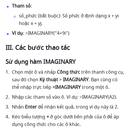
Tham số
: 
số_phức (bắt buộc): Số phức ở định dạng x + yi 
hoặc x + yj. 
Ví dụ
: =IMAGINARY("4+9i") 
III. Các bước thao tác
Sử dụng hàm IMAGINARY 
Chọn một ô và nhấp 
Công thức
 trên thanh công cụ, 
sau đó chọn 
Kỹ thuật 
> 
IMAGINARY
. Bạn cũng có 
thể nhập trực tiếp
 =IMAGINARY 
trong một ô.
Nhập các tham số vào ô. Ví dụ: =IMAGINARY(A2). 
Nhấn 
Enter
 để nhận kết quả, trong ví dụ này là 2. 
Kéo biểu tượng 
+
 ở góc dưới bên phải của ô để áp 
dụng công thức cho các ô khác. 