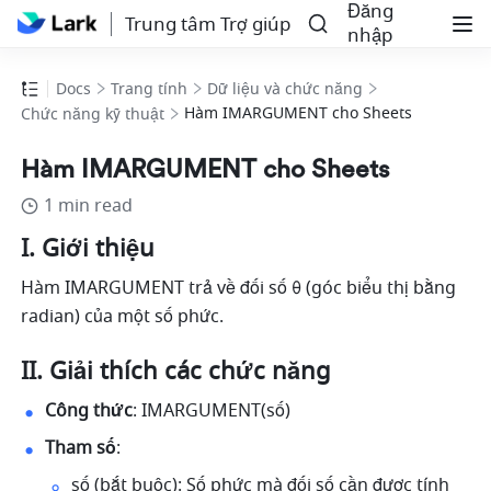
Đăng
Trung tâm Trợ giúp
nhập
Docs
Trang tính
Dữ liệu và chức năng
Hàm IMARGUMENT cho Sheets
Chức năng kỹ thuật
Hàm IMARGUMENT cho Sheets
1 min read
I. Giới thiệu
Hàm IMARGUMENT trả về đối số θ (góc biểu thị bằng 
radian) của một số phức.
II. Giải thích các chức năng
Công thức
: IMARGUMENT(số) 
Tham số
: 
số (bắt buộc): Số phức mà đối số cần được tính 