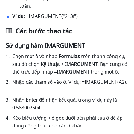
toán. 
Ví dụ
: =IMARGUMENT("2+3i") 
III. Các bước thao tác
Sử dụng hàm IMARGUMENT
Chọn một ô và nhấp 
Formulas
 trên thanh công cụ, 
sau đó chọn 
Kỹ thuật 
> 
IMARGUMENT
. Bạn cũng có 
thể trực tiếp nhập
 =IMARGUMENT 
trong một ô.
Nhập các tham số vào ô. Ví dụ: =IMARGUMENT(A2). 
Nhấn 
Enter
 để nhận kết quả, trong ví dụ này là 
0.588002604. 
Kéo biểu tượng 
+
 ở góc dưới bên phải của ô để áp 
dụng công thức cho các ô khác. 