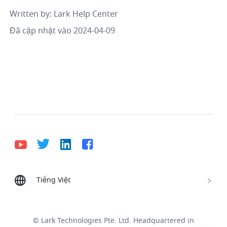
Written by
: 
Lark Help Center
Đã cập nhật vào 2024-04-09
Tiếng Việt
Bahasa Indonesia
Deutsch
English
Español
Français
Italiano
Português (Brasil)
© Lark Technologies Pte. Ltd. Headquartered in
Tiếng Việt
ไทย
한국어
日本語
中文