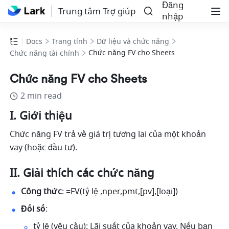
Đăng
Trung tâm Trợ giúp
nhập
Docs
Trang tính
Dữ liệu và chức năng
Chức năng FV cho Sheets
Chức năng tài chính
Chức năng FV cho Sheets
2 min read
I. Giới thiệu
Chức năng FV trả về giá trị tương lai của một khoản 
vay (hoặc đầu tư). 
II. Giải thích các chức năng
Công thức
: =FV(tỷ lệ ,nper,pmt,[pv],[loại]) 
Đối số
: 
tỷ lệ (yêu cầu): Lãi suất của khoản vay. Nếu bạn 