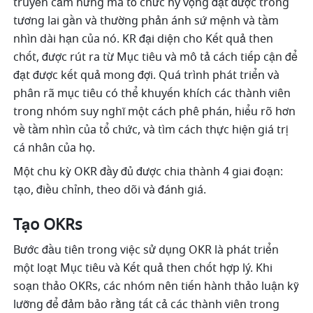
truyền cảm hứng mà tổ chức hy vọng đạt được trong 
tương lai gần và thường phản ánh sứ mệnh và tầm 
nhìn dài hạn của nó. KR đại diện cho Kết quả then 
chốt, được rút ra từ Mục tiêu và mô tả cách tiếp cận để 
đạt được kết quả mong đợi. Quá trình phát triển và 
phân rã mục tiêu có thể khuyến khích các thành viên 
trong nhóm suy nghĩ một cách phê phán, hiểu rõ hơn 
về tầm nhìn của tổ chức, và tìm cách thực hiện giá trị 
cá nhân của họ. 
Một chu kỳ OKR đầy đủ được chia thành 4 giai đoạn: 
tạo, điều chỉnh, theo dõi và đánh giá. 
Tạo OKRs 
Bước đầu tiên trong việc sử dụng OKR là phát triển 
một loạt Mục tiêu và Kết quả then chốt hợp lý. Khi 
soạn thảo OKRs, các nhóm nên tiến hành thảo luận kỹ 
lưỡng để đảm bảo rằng tất cả các thành viên trong 