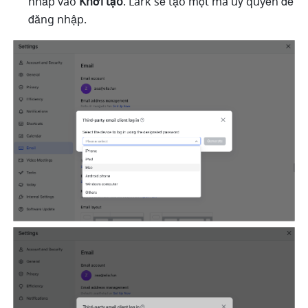
nhấp vào 
Khởi tạo
. Lark sẽ tạo một mã uỷ quyền để 
đăng nhập. 