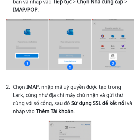
bạn và nhấp vào 
Tiếp tục
 > 
Chọn Nhà cung cấp
 > 
IMAP/POP
.
Chọn 
IMAP
, nhập mã uỷ quyền được tạo trong 
Lark, cũng như địa chỉ máy chủ nhận và gửi thư 
cùng với số cổng, sau đó 
Sử dụng SSL để kết nối
 và 
nhấp vào 
Thêm Tài khoản
.