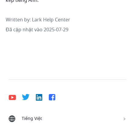
kép tiếng Anh.
Written by
: 
Lark Help Center
Đã cập nhật vào 2025-07-29
Tiếng Việt
Bahasa Indonesia
Deutsch
English
Español
Français
Italiano
Português (Brasil)