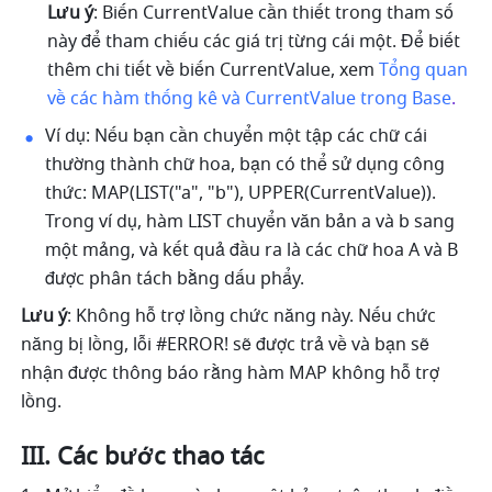
Lưu ý
: Biến CurrentValue cần thiết trong tham số 
này để tham chiếu các giá trị từng cái một. Để biết 
thêm chi tiết về biến CurrentValue, xem 
Tổng quan 
về các hàm thống kê và CurrentValue trong Base
.
Ví dụ: Nếu bạn cần chuyển một tập các chữ cái 
thường thành chữ hoa, bạn có thể sử dụng công 
thức: MAP(LIST("a", "b"), UPPER(CurrentValue)). 
Trong ví dụ, hàm LIST chuyển văn bản a và b sang 
một mảng, và kết quả đầu ra là các chữ hoa A và B 
được phân tách bằng dấu phẩy. 
Lưu ý
: Không hỗ trợ lồng chức năng này. Nếu chức 
năng bị lồng, lỗi #ERROR! sẽ được trả về và bạn sẽ 
nhận được thông báo rằng hàm MAP không hỗ trợ 
lồng.
III. Các bước thao tác