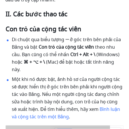
đầu để truy cập nhanh.
II. Các bước thao tác
Con trỏ của cộng tác viên
Di chuột qua biểu tượng 
···
 ở góc trên bên phải của 
Bảng và bật 
Con trỏ của cộng tác viên 
theo nhu 
cầu. Bạn cũng có thể nhấn 
Ctrl + Alt + \
 (Windows) 
hoặc
 ⌘ + ⌥ + \
 (Mac) để bật hoặc tắt tính năng 
này.
Một khi nó được bật, ảnh hồ sơ của người cộng tác 
sẽ được hiển thị ở góc trên bên phải khi người cộng 
tác vào Bảng. Nếu một người cộng tác đang chỉnh 
sửa hoặc trình bày nội dung, con trỏ của họ cũng 
sẽ xuất hiện. Để tìm hiểu thêm, hãy xem 
Bình luận 
và cộng tác trên một Bảng
.