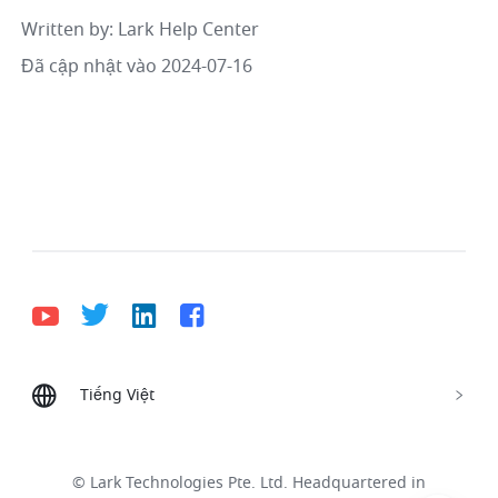
Written by
: 
Lark Help Center
Đã cập nhật vào 2024-07-16
Tiếng Việt
Bahasa Indonesia
Deutsch
English
Español
Français
Italiano
Português (Brasil)
© Lark Technologies Pte. Ltd. Headquartered in
Tiếng Việt
ไทย
한국어
日本語
中文