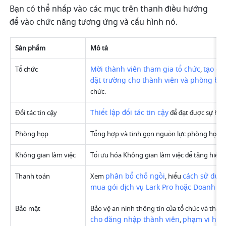
Bạn có thể nhấp vào các mục trên thanh điều hướng 
để vào chức năng tương ứng và cấu hình nó.
Sản phẩm
Mô tả
Mời thành viên tham gia tổ chức
tạo cá
Tổ chức
, 
đặt trường cho thành viên và phòng ba
chức.
Thiết lập đối tác tin cậy
Đối tác tin cậy
 để đạt được sự hợp
Phòng họp
Tổng hợp và tinh gọn nguồn lực phòng họp c
Không gian làm việc
Tối ưu hóa Không gian làm việc để tăng hiệu s
phân bổ chỗ ngồi
cách sử dụn
Thanh toán
Xem 
, hiểu 
mua gói dịch vụ Lark Pro hoặc Doanh n
Bảo mật
Bảo vệ an ninh thông tin của tổ chức và thành
cho đăng nhập thành viên
phạm vi hiển
, 