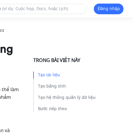
Đăng nhập
cs
ong
TRONG BÀI VIẾT NÀY
Tạo tài liệu​
Tạo bảng tính ​
 thể làm 
 phẩm 
Tạo hệ thống quản lý dữ liệu​
Bước tiếp theo​
n và 