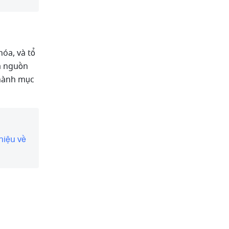
óa, và tổ 
à nguồn 
hành mục 
hiệu về 