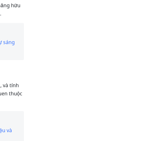
năng hữu 
.
 sáng 
 và tính 
uen thuộc 
ệu và 