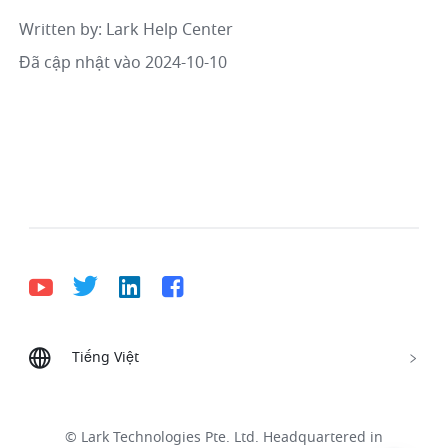
Written by
: 
Lark Help Center
Đã cập nhật vào 2024-10-10
Tiếng Việt
Bahasa Indonesia
Deutsch
English
Español
Français
Italiano
Português (Brasil)
© Lark Technologies Pte. Ltd. Headquartered in
Tiếng Việt
ไทย
한국어
日本語
中文