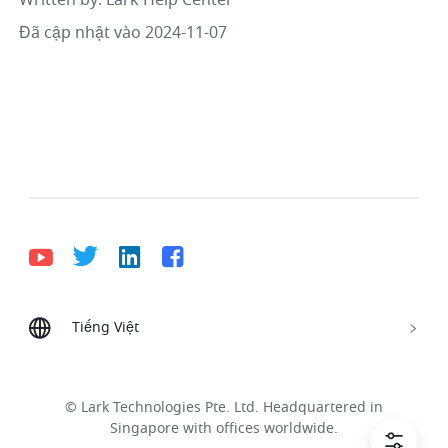
Đã cập nhật vào 2024-11-07
Tiếng Việt
Bahasa Indonesia
Deutsch
English
Español
Français
Italiano
Português (Brasil)
© Lark Technologies Pte. Ltd. Headquartered in
Tiếng Việt
ไทย
한국어
日本語
中文
Singapore with offices worldwide.
Русский язык
हिन्दी