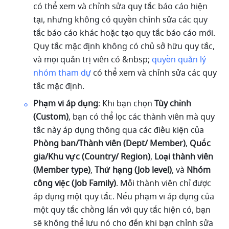
có thể xem và chỉnh sửa quy tắc báo cáo hiện 
tại, nhưng không có quyền chỉnh sửa các quy 
tắc báo cáo khác hoặc tạo quy tắc báo cáo mới. 
Quy tắc mặc định không có chủ sở hữu quy tắc, 
và mọi quản trị viên có &nbsp; 
quyền quản lý 
nhóm tham dự
 có thể xem và chỉnh sửa các quy 
tắc mặc định.
Phạm vi áp dụng
: Khi bạn chọn 
Tùy chỉnh 
(Custom)
, bạn có thể lọc các thành viên mà quy 
tắc này áp dụng thông qua các điều kiện của 
Phòng ban/Thành viên (Dept/ Member)
, 
Quốc 
gia/Khu vực (Country/ Region)
, 
Loại thành viên 
(Member type)
, 
Thứ hạng (Job level)
, và 
Nhóm 
công việc (Job Family)
. Mỗi thành viên chỉ được 
áp dụng một quy tắc. Nếu phạm vi áp dụng của 
một quy tắc chồng lấn với quy tắc hiện có, bạn 
sẽ không thể lưu nó cho đến khi bạn chỉnh sửa 