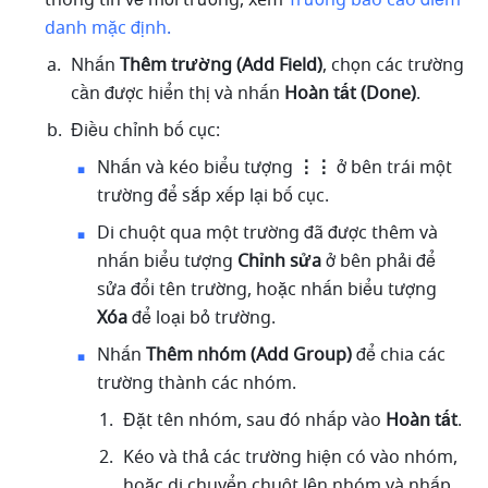
thông tin về mỗi trường, xem 
Trường báo cáo điểm 
danh mặc định
.
Nhấn 
Thêm trường (Add Field)
, chọn các trường 
cần được hiển thị và nhấn 
Hoàn tất (Done)
.
Điều chỉnh bố cục:
Nhấn và kéo biểu tượng 
⋮⋮
 ở bên trái một 
trường để sắp xếp lại bố cục.
Di chuột qua một trường đã được thêm và 
nhấn biểu tượng 
Chỉnh sửa
 ở bên phải để 
sửa đổi tên trường, hoặc nhấn biểu tượng 
Xóa
 để loại bỏ trường.
Nhấn 
Thêm nhóm (Add Group) 
để chia các 
trường thành các nhóm.
Đặt tên nhóm, sau đó nhấp vào 
Hoàn tất
. 
Kéo và thả các trường hiện có vào nhóm, 
hoặc di chuyển chuột lên nhóm và nhấp 