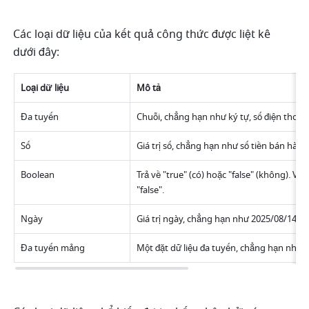
Các loại dữ liệu của kết quả công thức được liệt kê 
dưới đây:
Loại dữ liệu
Mô tả
Đa tuyến
Chuỗi, chẳng hạn như ký tự, số điện thoại,
Số
Giá trị số, chẳng hạn như số tiền bán hàng
Boolean
Trả về "true" (có) hoặc "false" (không). Ví d
"false".
Ngày
Giá trị ngày, chẳng hạn như 2025/08/14.
Đa tuyến mảng
Một đặt dữ liệu đa tuyến, chẳng hạn như ["A