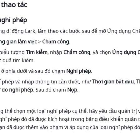
 thao tác
nghỉ phép
g di động Lark, làm theo các bước sau để mở Ứng dụng Ch
g gian làm việc
 > 
Chấm công
.
biểu tượng 
Tìm kiếm
, nhập 
Chấm công
, và chọn 
Ứng dụng 
ết quả tìm kiếm.
 ở phía dưới và sau đó chạm 
Nghỉ phép
.
 phép và nhập thông tin cần thiết, như 
Thời gian bắt đầu
, 
T
ý do nghỉ phép
. Sau đó chạm 
Nộp
.
 thể chọn một loại nghỉ phép cụ thể, hãy yêu cầu quản trị v
nghỉ phép đó đã được kích hoạt trong bảng điều khiển quản t
bạn đã được thêm vào phạm vi áp dụng của loại nghỉ phép đó