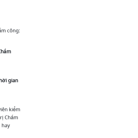
ấm công:
Chấm 
hời gian 
iên kiểm 
rị Chấm 
 hay 