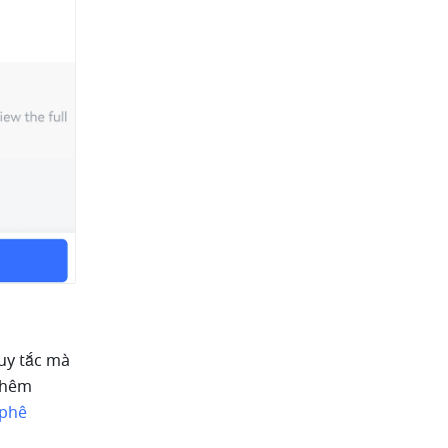
y tắc mà 
thêm 
phê 