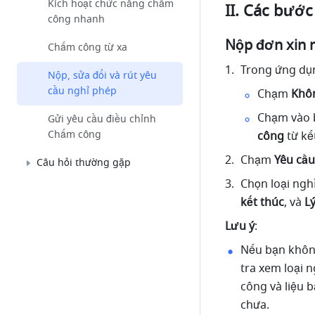
Kích hoạt chức năng chấm
II. Các bước
công nhanh
Nộp đơn xin 
Chấm công từ xa
Trong ứng dụn
Nộp, sửa đổi và rút yêu
cầu nghỉ phép
Chạm 
Khôn
Chạm vào 
Gửi yêu cầu điều chỉnh
Chấm công
công
 từ k
Chạm 
Yêu cầu
Câu hỏi thường gặp
Chọn loại nghỉ
kết thúc
, và 
L
Lưu ý
:
Nếu bạn không
tra xem loại 
công và liệu 
chưa.