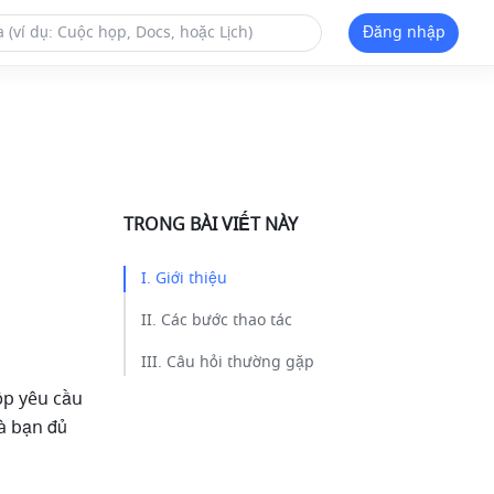
Đăng nhập
TRONG BÀI VIẾT NÀY
I. Giới thiệu​
II. Các bước thao tác​
III. Câu hỏi thường gặp​
ộp yêu cầu 
à bạn đủ 