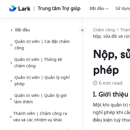
Trung tâm Trợ giúp
Bắt đầu
Sử dụn
Bắt đầu
Chấm công
Thàn
Nộp, sửa đổi và rú
Quản trị viên | Cài đặt chấm
công
Nộp, sử
Quản trị viên | Thống kê
chấm công
phép
Quản trị viên | Quản lý nghỉ
6 min read
phép
I. Giới thiệu
Quản trị viên | Quản lý giờ
làm thêm
Một khi quản trị 
nghỉ phép khi cầ
Thành viên | Chấm công ra
điều kiện tuỳ thu
vào và các nhiệm vụ khác