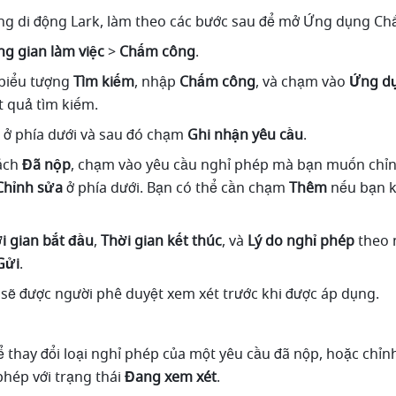
g di động Lark, làm theo các bước sau để mở Ứng dụng Ch
g gian làm việc
 > 
Chấm công
.
biểu tượng 
Tìm kiếm
, nhập 
Chấm công
, và chạm vào 
Ứng d
ết quả tìm kiếm.
 ở phía dưới và sau đó chạm 
Ghi nhận yêu cầu
.
ách 
Đã nộp
, chạm vào yêu cầu nghỉ phép mà bạn muốn chỉnh
Chỉnh sửa
 ở phía dưới. Bạn có thể cần chạm 
Thêm
 nếu bạn k
i gian bắt đầu
, 
Thời gian kết thúc
, và 
Lý do nghỉ phép
 theo 
Gửi
.
 sẽ được người phê duyệt xem xét trước khi được áp dụng.
 thay đổi loại nghỉ phép của một yêu cầu đã nộp, hoặc chỉnh
hép với trạng thái 
Đang xem xét
.