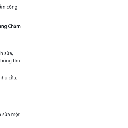
ấm công:
ụng Chấm 
 sửa, 
hông tìm 
nhu cầu, 
 sửa một 