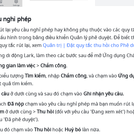
ầu nghỉ phép
rút lại yêu cầu nghỉ phép hay không phụ thuộc vào các quy t
 cấu hình trong bảng điều khiển Quản lý phê duyệt. Để biết t
quy tắc rút lại, xem 
Quản trị | Đặt quy tắc thu hồi cho Phê d
g di động Lark, làm theo các bước sau để mở Ứng dụng Ch
g gian làm việc
 > 
Chấm công
.
biểu tượng 
Tìm kiếm
, nhập 
Chấm công
, và chạm vào 
Ứng d
t quả tìm kiếm.
 cầu
 ở dưới cùng và sau đó chạm vào 
Ghi nhận yêu cầu.
ách 
Đã nộp
 chạm vào yêu cầu nghỉ phép mà bạn muốn rút lại
êm
 ở dưới cùng > 
Thu hồi
 (đối với yêu cầu 'Đang xem xét') ho
ầu 'Đã phê duyệt').
au đó chạm vào 
Thu hồi
 hoặc 
Huỷ bỏ
 lần nữa.