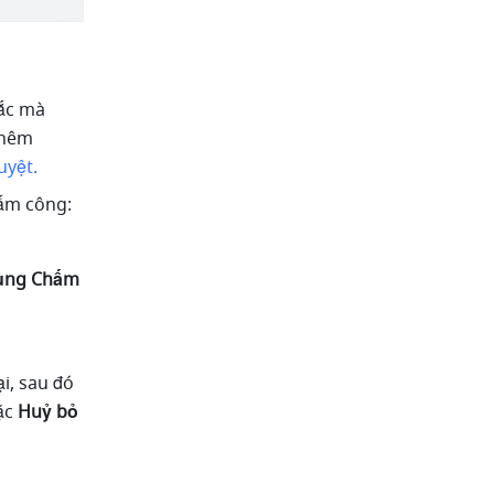
ắc mà 
hêm 
uyệt
.
ấm công:
ụng Chấm 
, sau đó 
ặc 
Huỷ bỏ