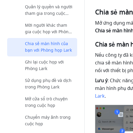
cuộc họp
Quản lý quyền và người
Chia sẻ màn
tham gia trong cuộc
họp
Mở ứng dụng máy 
Mời người khác tham
Chia sẻ màn hìn
gia cuộc họp với Phòng
Lark
Chia sẻ màn h
Chia sẻ màn hình của
bạn với Phòng họp Lark
Nếu công ty đã k
Ghi lại cuộc họp với
chia sẻ màn hình
Phòng Lark
nối với thiết bị 
Lưu ý
: Chức năng
Sử dụng phụ đề và dịch
trong Phòng Lark
màn hình phụ đượ
Lark
.
Mở cửa sổ trò chuyện
trong cuộc họp
Chuyển máy ảnh trong
cuộc họp