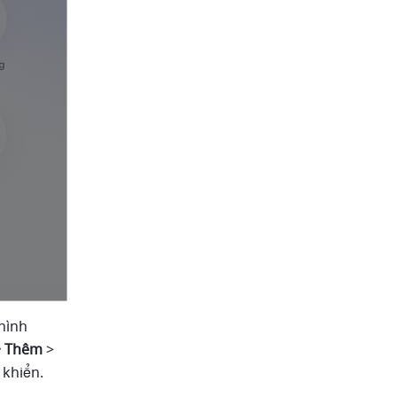
hình 
·· Thêm 
> 
 khiển. 