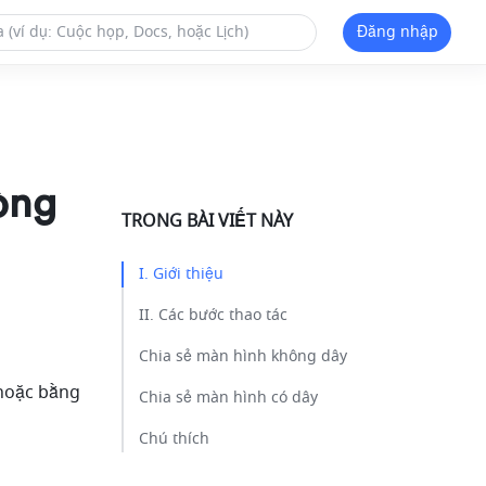
Đăng nhập
òng
TRONG BÀI VIẾT NÀY
I. Giới thiệu ​
II. Các bước thao tác​
Chia sẻ màn hình không dây ​
hoặc bằng 
Chia sẻ màn hình có dây ​
Chú thích ​