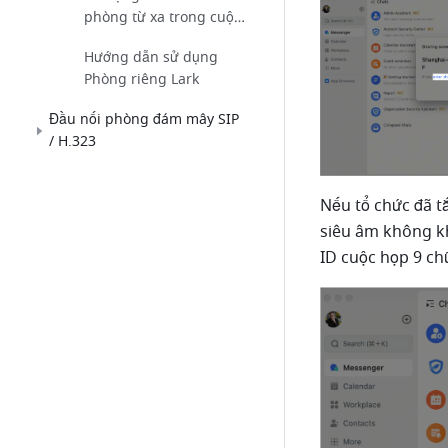
phòng từ xa trong cuộc
họp
Hướng dẫn sử dụng
Phòng riêng Lark
Đầu nối phòng đám mây SIP
/ H.323
Nếu tổ chức đã t
siêu âm không kh
ID cuộc họp 9 ch