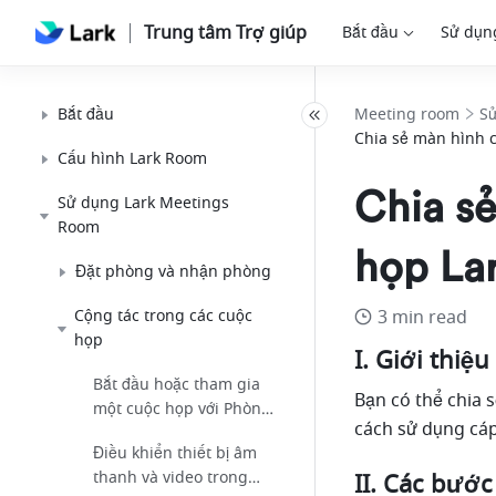
Trung tâm Trợ giúp
Bắt đầu
Sử dụn
Bắt đầu
Meeting room
S
Chia sẻ màn hình 
Cấu hình Lark Room
Chia s
Sử dụng Lark Meetings
Room
họp La
Đặt phòng và nhận phòng
Cộng tác trong các cuộc
3 min read
họp
I. Giới thiệu 
Bắt đầu hoặc tham gia
Bạn có thể chia 
một cuộc họp với Phòng
cách sử dụng cá
Lark
Điều khiển thiết bị âm
thanh và video trong
II. Các bước