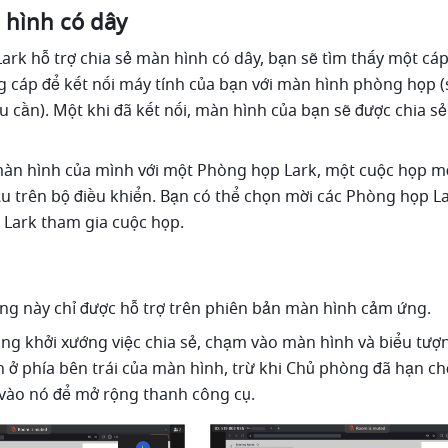
 hình có dây 
rk hỗ trợ chia sẻ màn hình có dây, bạn sẽ tìm thấy một cá
g cáp để kết nối máy tính của bạn với màn hình phòng họp (
 cần). Một khi đã kết nối, màn hình của bạn sẽ được chia sẻ 
màn hình của mình với một Phòng họp Lark, một cuộc họp mới
u trên bộ điều khiển. Bạn có thể chọn mời các Phòng họp La
Lark tham gia cuộc họp. 
ăng này chỉ được hỗ trợ trên phiên bản màn hình cảm ứng.
ng khởi xướng việc chia sẻ, chạm vào màn hình và biểu tượ
n ở phía bên trái của màn hình, trừ khi Chủ phòng đã hạn ch
vào nó để mở rộng thanh công cụ. 