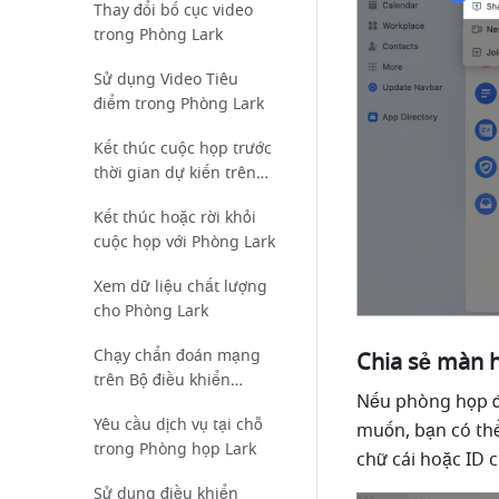
Thay đổi bố cục video
trong Phòng Lark
Sử dụng Video Tiêu
điểm trong Phòng Lark
Kết thúc cuộc họp trước
thời gian dự kiến trên
màn hình
Kết thúc hoặc rời khỏi
cuộc họp với Phòng Lark
Xem dữ liệu chất lượng
cho Phòng Lark
Chạy chẩn đoán mạng
Chia sẻ màn h
trên Bộ điều khiển
Nếu phòng họp đ
Phòng họp Lark hoặc
Yêu cầu dịch vụ tại chỗ
Màn hình hiển thị
muốn, bạn có th
trong Phòng họp Lark
Phòng họp Lark
chữ cái hoặc ID 
Sử dụng điều khiển