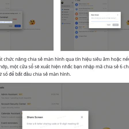
ắt chức năng chia sẻ màn hình qua tín hiệu siêu âm hoặc nếu 
ớp, một cửa sổ sẽ xuất hiện nhắc bạn nhập mã chia sẻ 6 chữ
ữ số để bắt đầu chia sẻ màn hình. 