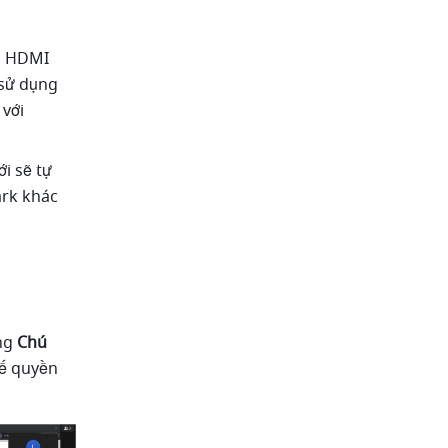
p HDMI 
sử dụng 
với 
 sẽ tự 
rk khác 
ng 
Chú 
ế quyền 