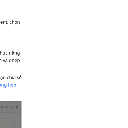
ở bên phải của hộp tìm kiếm, chọn 
chức năng 
n và ghép 
n chia sẻ 
òng họp 