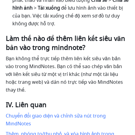
phác thảo và nhấn vào biểu tượng 
Chia sẻ 
>
 Chia sẻ 
hình ảnh 
> 
Tải xuống 
để lưu hình ảnh vào thiết bị 
của bạn. Việc tải xuống chế độ xem sơ đồ tư duy 
không được hỗ trợ.
Làm thế nào để thêm liên kết siêu văn 
bản vào trong mindnote?
Bạn không thể trực tiếp thêm liên kết siêu văn bản 
vào trong MindNotes. Bạn có thể sao chép văn bản 
với liên kết siêu từ một vị trí khác (như một tài liệu 
hoặc trang web) và dán nó trực tiếp vào MindNotes 
thay thế.
IV. Liên quan
Chuyển đổi giao diện và chỉnh sửa nút trong 
MindNotes
Thêm, phóng to/thu nhỏ, và xóa hình ảnh trong 