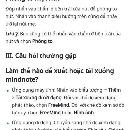
Đúp nhấn vào chấm ở bên trái của nút để phóng to 
nút. Nhấn vào thanh điều hướng trên cùng để nhảy 
trở lại nút mẹ. 
Lưu ý
: Bạn cũng có thể nhấn vào chấm
ở bên trái của 
nút và chọn 
Phóng to
.
III. Câu hỏi thường gặp
Làm thế nào để xuất hoặc tải xuống 
mindnote?
Ứng dụng máy tính: Nhấn vào biểu tượng 
···
Thêm
>
 Tải xuống dưới dạng
. Đối với chế độ xem dạng 
phác thảo, chọn 
FreeMind
. Đối với chế độ xem sơ đồ 
tư duy, chọn 
FreeMind 
hoặc
 Hình ảnh
. 
Ứng dụng di động: Chuyển sang chế độ xem dạng 