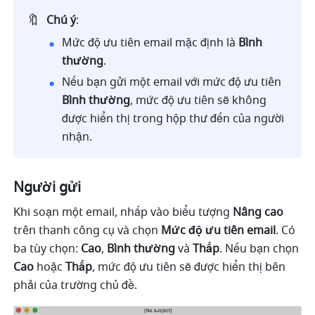
🔖
Chú ý
:
Mức độ ưu tiên email mặc định là 
Bình 
thường
.
Nếu bạn gửi một email với mức độ ưu tiên 
Bình thường
, mức độ ưu tiên sẽ không 
được hiển thị trong hộp thư đến của người 
nhận.
Người gửi
Khi soạn một email, nhấp vào biểu tượng 
Nâng cao 
trên thanh công cụ và chọn
 Mức độ ưu tiên email
. Có 
ba tùy chọn: 
Cao
, 
Bình thường
 và 
Thấp
. Nếu bạn chọn 
Cao
 hoặc 
Thấp
, mức độ ưu tiên sẽ được hiển thị bên 
phải của trường chủ đề. 