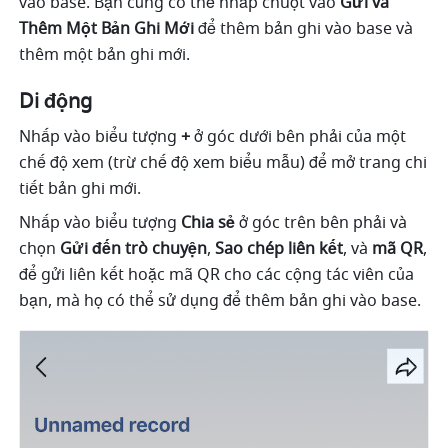
vào base. Bạn cũng có thể nhấp chuột vào 
Gửi và 
Thêm Một Bản Ghi Mới 
để thêm bản ghi vào base và 
thêm một bản ghi mới. 
Di động
Nhấp vào biểu tượng 
+
 ở góc dưới bên phải của một 
chế độ xem (trừ chế độ xem biểu mẫu) để mở trang chi 
tiết bản ghi mới.
Nhấp vào biểu tượng 
Chia sẻ
 ở góc trên bên phải và 
chọn 
Gửi đến trò chuyện
, 
Sao chép liên kết
, và 
mã QR
, 
để gửi liên kết hoặc mã QR cho các cộng tác viên của 
bạn, mà họ có thể sử dụng để thêm bản ghi vào base. 