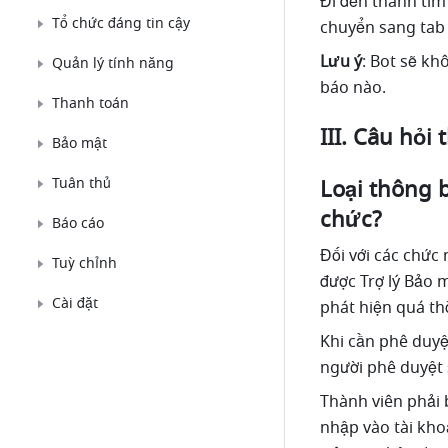
Đi đến thanh tìm
Tổ chức đáng tin cậy
chuyển sang tab
Lưu ý
: Bot sẽ kh
Quản lý tính năng
báo nào. 
Thanh toán
III. Câu hỏi
Bảo mật
Tuân thủ
Loại thông b
chức?
Báo cáo
Đối với các chức 
Tuỳ chỉnh
được Trợ lý Bảo 
Cài đặt
phát hiện quá thờ
Khi cần phê duyệ
người phê duyệt 
Thành viên phải b
nhập vào tài khoả