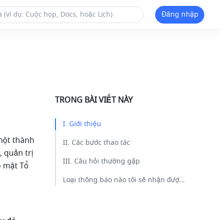
Đăng nhập
TRONG BÀI VIẾT NÀY
I. Giới thiệu​
một thành 
II. Các bước thao tác​
quản trị 
III. Câu hỏi thường gặp​
 mật Tổ 
Loại thông báo nào tôi sẽ nhận được từ Trợ lý Bảo mật Tổ chức?​