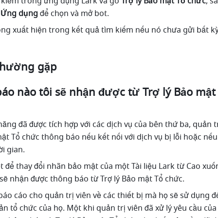
 kiếm trong ứng dụng Lark và gõ 
Trợ lý Bảo mật Tổ chức
, s
 
Ứng dụng
 để chọn và mở bot.
ông xuất hiện trong kết quả tìm kiếm nếu nó chưa gửi bất kỳ
 thường gặp
áo nào tôi sẽ nhận được từ Trợ lý Bảo mật 
năng đã được tích hợp với các dịch vụ của bên thứ ba, quản trị
mật Tổ chức
thông báo nếu kết nối với dịch vụ bị lỗi hoặc nếu
i gian.
t để thay đổi nhãn bảo mật của một Tài liệu Lark từ Cao xuố
sẽ nhận được thông báo từ Trợ lý Bảo mật Tổ chức.
áo cáo cho quản trị viên về các thiết bị mà họ sẽ sử dụng đ
n tổ chức của họ. Một khi quản trị viên đã xử lý yêu cầu của 