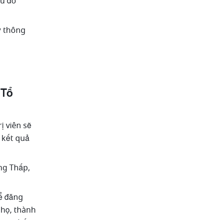
au đó 
 thông 
Tổ 
 viên sẽ 
 kết quả 
ng Thấp, 
ể đăng 
họ, thành 