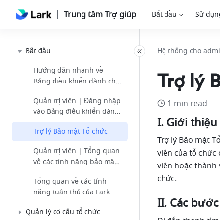
Trung tâm Trợ giúp
Bắt đầu
Sử dụn
Bắt đầu
Hệ thống cho adm
Hướng dẫn nhanh về
Trợ lý 
Bảng điều khiển dành cho
quản trị viên Lark
Quản trị viên | Đăng nhập
1 min read
vào Bảng điều khiển dành
I. Giới thiệu
cho quản trị viên Lark
Trợ lý Bảo mật Tổ chức
Trợ lý Bảo mật T
Quản trị viên | Tổng quan
viên của tổ chức
về các tính năng bảo mật
viên hoặc thành 
của Lark
chức.
Tổng quan về các tính
năng tuân thủ của Lark
II. Các bước
Quản lý cơ cấu tổ chức