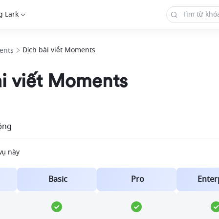
g Lark
Dịch bài viết Moments
ents
ài viết Moments
Thêm
ộng
 vụ này
Basic
Pro
Enter