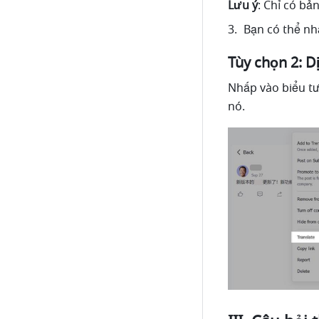
Lưu ý
: Chỉ có bả
Bạn có thể nh
Tùy chọn 2: D
Nhấp vào biểu t
nó.