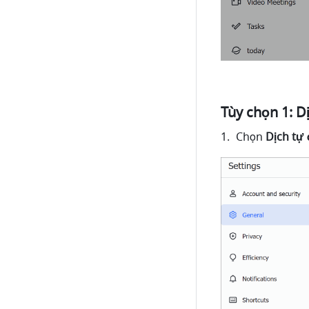
Tùy chọn 1: D
Chọn 
Dịch tự