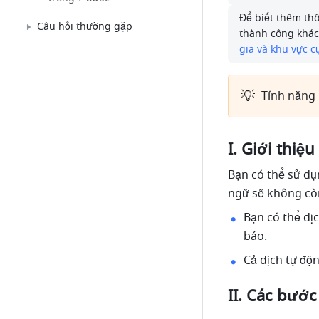
Để biết thêm thô
Câu hỏi thường gặp
thành công khách
gia và khu vực c
💡
Tính năng 
I. Giới thiệu
Bạn có thể sử dụ
ngữ sẽ không còn
Bạn có thể dị
báo.
Cả dịch tự độ
II. Các bước