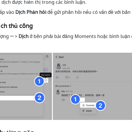
n dịch được hiển thị trong các bình luận.
ấp vào 
Dịch
Phản hồi
 để gửi phản hồi nếu có vấn đề với bản 
ịch thủ công
ượng 
··· 
> 
Dịch
 ở bên phải bài đăng Moments hoặc bình luận đ