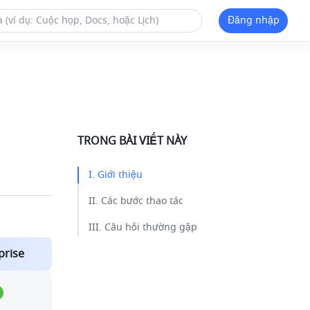
Đăng nhập
TRONG BÀI VIẾT NÀY
I. Giới thiệu​
II. Các bước thao tác​
III. Câu hỏi thường gặp​
prise