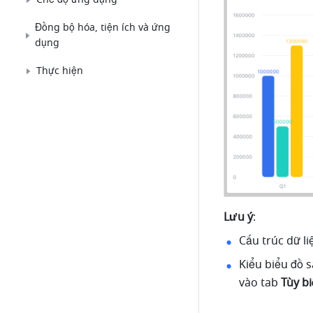
Đồng bộ hóa, tiện ích và ứng
dụng
Thực hiện
Lưu ý
:
Cấu trúc dữ l
Kiểu biểu đồ s
vào tab 
Tùy b