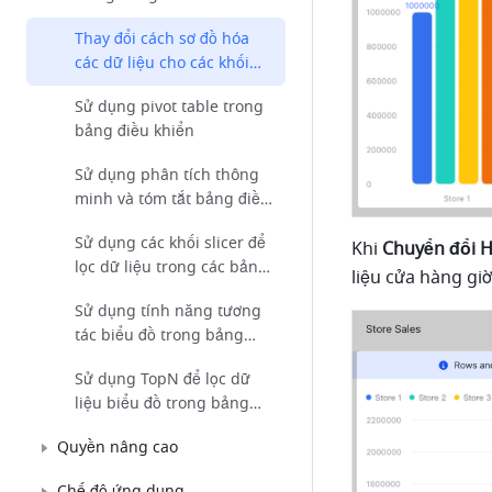
Thay đổi cách sơ đồ hóa
các dữ liệu cho các khối
biểu đồ trong bảng điều
Sử dụng pivot table trong
khiển
bảng điều khiển
Sử dụng phân tích thông
minh và tóm tắt bảng điều
khiển trong Base
Sử dụng các khối slicer để
Khi 
Chuyển đổi 
lọc dữ liệu trong các bảng
liệu cửa hàng giờ
điều khiển Base
Sử dụng tính năng tương
tác biểu đồ trong bảng
điều khiển
Sử dụng TopN để lọc dữ
liệu biểu đồ trong bảng
điều khiển
Quyền nâng cao
Chế độ ứng dụng