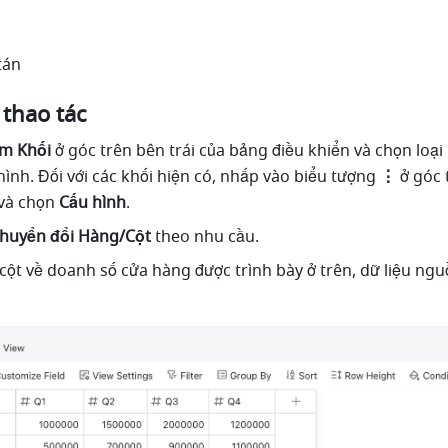
tán
 thao tác
m Khối
 ở góc trên bên trái của bảng điều khiển và chọn loại 
ình. Đối với các khối hiện có, nhấp vào biểu tượng 
⋮ 
ở góc 
và chọn 
Cấu hình
.
huyển đổi Hàng/Cột
 theo nhu cầu.
 cột về doanh số cửa hàng được trình bày ở trên, dữ liệu ngu