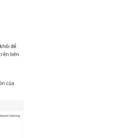
khối để 
trên bên 
ồn của 