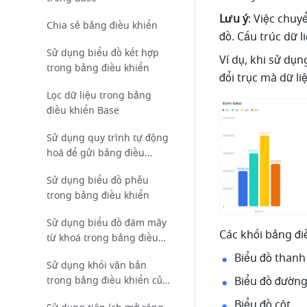
Lưu ý
: Việc chuy
Chia sẻ bảng điều khiển
đồ. Cấu trúc dữ 
Sử dụng biểu đồ kết hợp
Ví dụ, khi sử dụ
trong bảng điều khiển
đổi trục mà dữ l
Lọc dữ liệu trong bảng
điều khiển Base
Sử dụng quy trình tự động
hoá để gửi bảng điều
khiển
Sử dụng biểu đồ phễu
trong bảng điều khiển
Sử dụng biểu đồ đám mây
Các khối bảng đi
từ khoá trong bảng điều
khiển
Biểu đồ thanh
Sử dụng khối văn bản
Biểu đồ đườn
trong bảng điều khiển của
Base
Biểu đồ cột