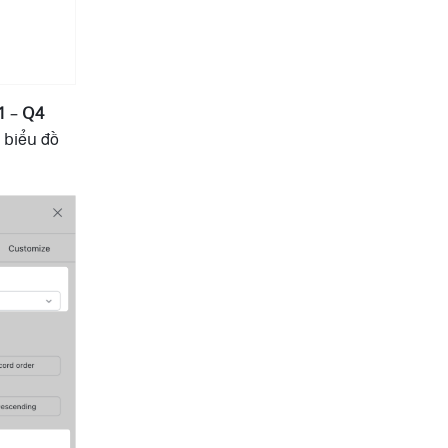
1
 – 
Q4
biểu đồ 