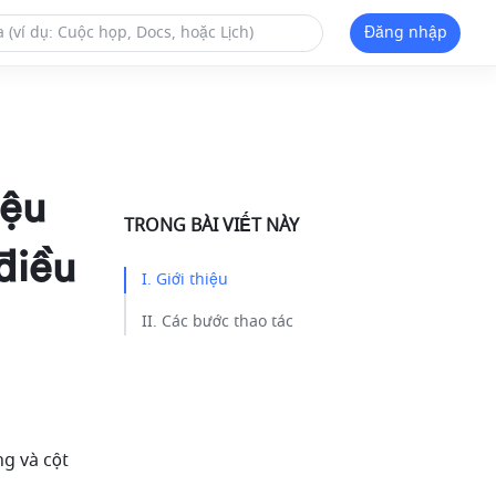
Đăng nhập
iệu
TRONG BÀI VIẾT NÀY
điều
I. Giới thiệu​
II. Các bước thao tác​
g và cột 