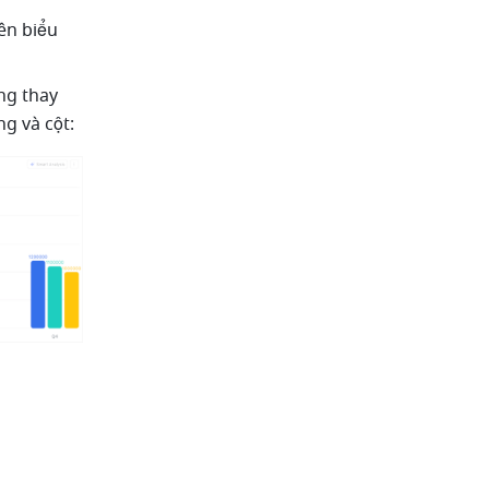
ên biểu 
g thay 
g và cột: