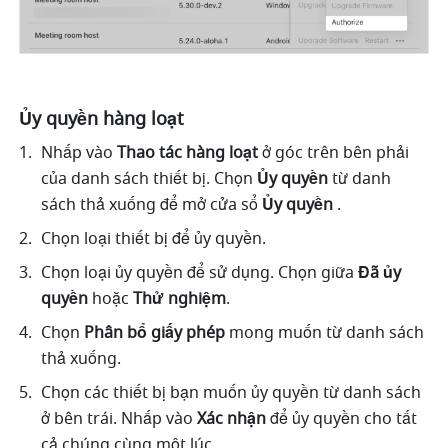
Ủy quyền hàng loạt
Nhấp vào 
Thao tác hàng loạt 
ở góc trên bên phải 
của danh sách thiết bị. Chọn 
Ủy quyền
 từ danh 
sách thả xuống để mở cửa sổ 
Ủy quyền 
.
Chọn loại thiết bị để ủy quyền. 
Chọn loại ủy quyền để sử dụng. Chọn giữa 
Đã ủy 
quyền
 hoặc 
Thử nghiệm
.
Chọn 
Phân bổ giấy phép
 mong muốn từ danh sách 
thả xuống. 
Chọn các thiết bị bạn muốn ủy quyền từ danh sách 
ở bên trái. Nhấp vào 
Xác nhận
 để ủy quyền cho tất 
cả chúng cùng một lúc.