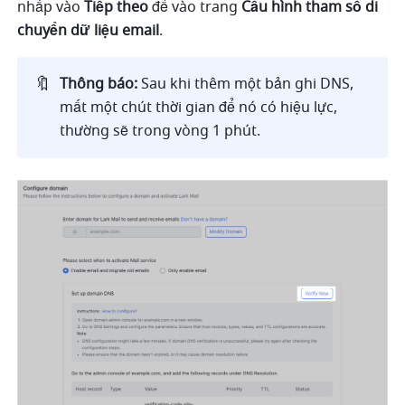
nhấp vào 
Tiếp theo
 để vào trang 
Cấu hình tham số di 
chuyển dữ liệu email
.
🔖
Thông báo:
 Sau khi thêm một bản ghi DNS, 
mất một chút thời gian để nó có hiệu lực, 
thường sẽ trong vòng 1 phút.